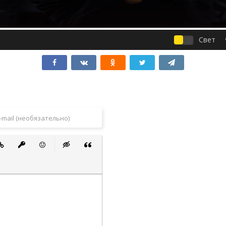
Свет
 список
ванный список
тавить ссылку
Вставить защищенную ссылку
Вставить смайлик
Вставка скрытого текста
Вставка цитаты