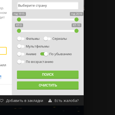
ер.
нном
год 1915
год 2019
дит
КП 0
КП 10
Фильмы
Сериалы
Мультфильмы
Аниме
По убыванию
По возрастанию
Билл
4
Добавить в закладки
Есть жалоба?