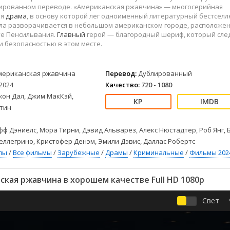
Детективы
2023
Семейные
лированном переводе. «Американская ржавчина» — многосерийная
Детские
2022
Спорт
ая
драма
, в основу которой лег одноименный литературный бестселл
ла разворачивается в небольшом американском городе, расположе
Драмы
2021
Триллеры
те Пенсильвания.
Главный
герой — благородный шериф, который сле
Комедии
Ужасы
и безопасностью в этом месте.
Русские
Фантастика
СССР
Фэнтези
мериканская ржавчина
Перевод:
Дублированный
ые
Зарубежные
2024
Качество:
720 - 1080
Фильмы из соцетей
жон Дал, Джим МакКэй,
тин
ф Дэниелс, Мора Тирни, Дэвид Альварез, Алекс Нюстадтер, Роб Янг, 
еллегрино, Кристофер Денэм, Эмили Дэвис, Даллас Робертс
лы
/
Все фильмы
/
Зарубежные
/
Драмы
/
Криминальные
/
Фильмы 202
кая ржавчина в хорошем качестве Full HD 1080p
Свет