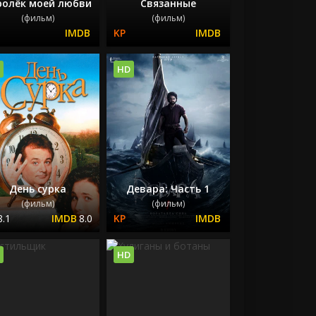
ролёк моей любви
Связанные
(фильм)
(фильм)
HD
День сурка
Девара: Часть 1
(фильм)
(фильм)
8.1
8.0
HD