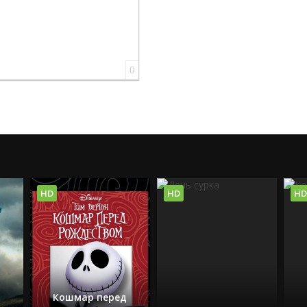
0
HD
HD
HD
Кошмар перед