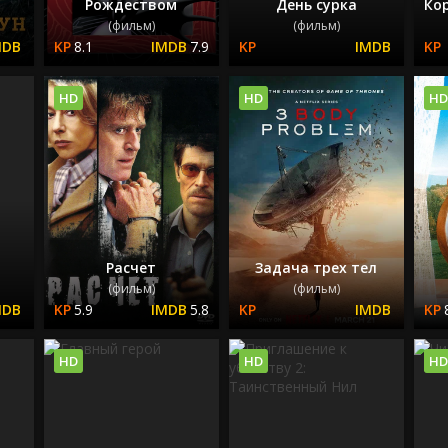
Рождеством
День сурка
Ко
(фильм)
(фильм)
8.1
7.9
HD
HD
HD
Расчет
Задача трех тел
(фильм)
(фильм)
5.9
5.8
HD
HD
HD