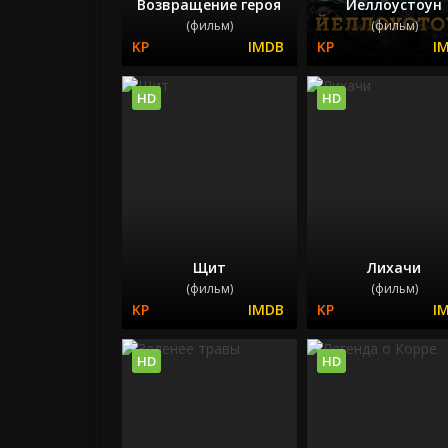
Возвращение героя
Йеллоустоун
(фильм)
(фильм)
HD
HD
Щит
Лихачи
(фильм)
(фильм)
HD
HD