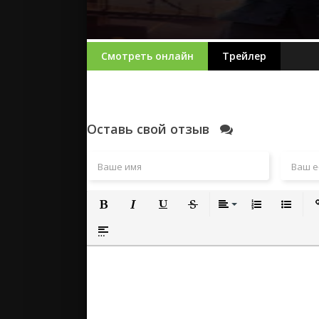
Смотреть онлайн
Трейлер
Оставь свой отзыв
Полужирный
Курсив
Подчеркнутый
Зачеркнутый
Выравнивание
Нумерованный
Маркиро
Вс
Вставка спойлера