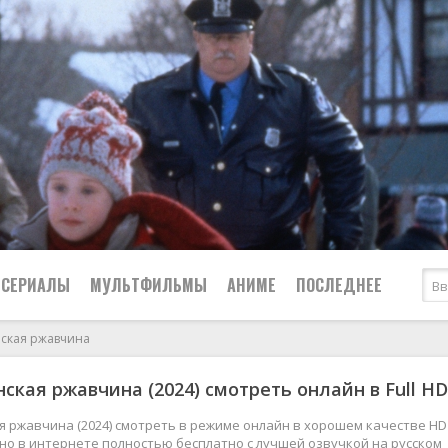
СЕРИАЛЫ
МУЛЬТФИЛЬМЫ
АНИМЕ
ПОСЛЕДНЕЕ
ская ржавчина
Все
Криминал
ская ржавчина (2024) смотреть онлайн в Full HD
Боевики
Мелодрамы
Военные
2024
Приключения
 ржавчина (2024) смотреть в режиме онлайн в хорошем качестве HD 
жно в интернете полностью бесплатно с лучшей озвучкой на русском