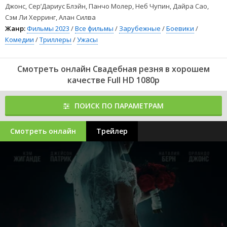
Джонс, Сер’Дариус Блэйн, Панчо Молер, Неб Чупин, Дайра Сао,
Сэм Ли Херринг, Алан Силва
Жанр:
Фильмы 2023
/
Все фильмы
/
Зарубежные
/
Боевики
/
Комедии
/
Триллеры
/
Ужасы
Смотреть онлайн Свадебная резня в хорошем
качестве Full HD 1080p
ПОИСК ПО ПАРАМЕТРАМ
Смотреть онлайн
Трейлер