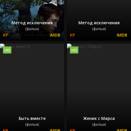
Метод исключения
Метод исключения
(фильм)
(фильм)
HD
HD
Быть вместе
Жених с Марса
(фильм)
(фильм)