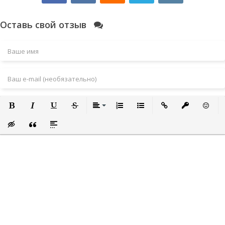
Оставь свой отзыв
Полужирный
Курсив
Подчеркнутый
Зачеркнутый
Выравнивание
Нумерованный список
Маркированный список
Вставить ссылку
Вставить за
Встави
Вставка скрытого текста
Вставка цитаты
Вставка спойлера