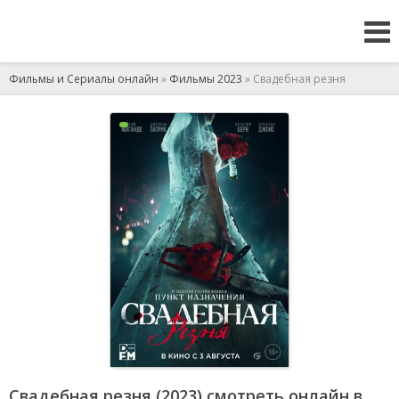
Фильмы и Сериалы онлайн
»
Фильмы 2023
» Свадебная резня
Свадебная резня (2023) смотреть онлайн в