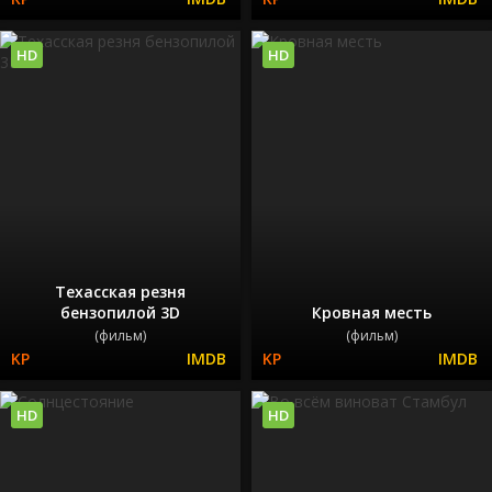
HD
HD
Техасская резня
бензопилой 3D
Кровная месть
(фильм)
(фильм)
HD
HD