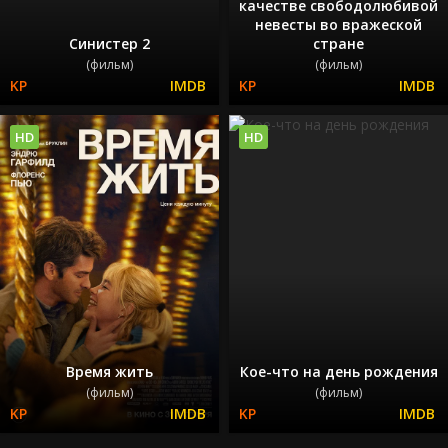
качестве свободолюбивой
невесты во вражеской
Синистер 2
стране
(фильм)
(фильм)
HD
HD
Время жить
Кое-что на день рождения
(фильм)
(фильм)