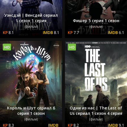
Уэнсдэй | Венсдей сериал
1 сезон 1 серия
Фишер 5 серия 1 сезон
(фильм)
(фильм)
8.1
8.1
7.7
6.1
HD
HD
Король и Шут сериал 6
Одни из нас | The Last of
серия 1 сезон
Us сериал 1 сезон 4 серия
(фильм)
(фильм)
8.3
8.2
9.1