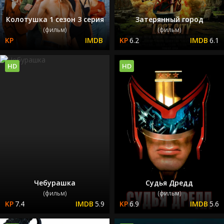
Колотушка 1 сезон 3 серия
Затерянный город
(фильм)
(фильм)
6.2
6.1
HD
HD
Чебурашка
Судья Дредд
(фильм)
(фильм)
7.4
5.9
6.9
5.6