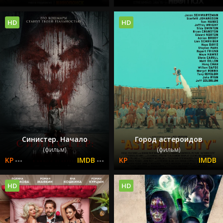
HD
HD
Синистер. Начало
Город астероидов
(фильм)
(фильм)
---
---
HD
HD