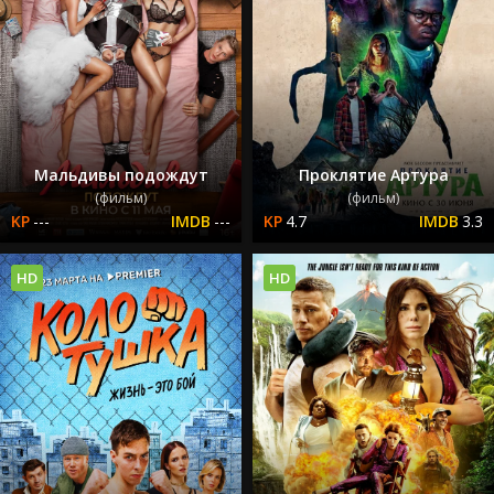
Мальдивы подождут
Проклятие Артура
(фильм)
(фильм)
---
---
4.7
3.3
HD
HD