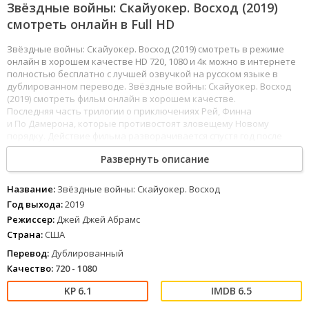
Звёздные войны: Скайуокер. Восход (2019)
смотреть онлайн в Full HD
Звёздные войны: Скайуокер. Восход (2019) смотреть в режиме
онлайн в хорошем качестве HD 720, 1080 и 4к можно в интернете
полностью бесплатно с лучшей озвучкой на русском языке в
дублированном переводе. Звёздные войны: Скайуокер. Восход
(2019) смотреть фильм онлайн в хорошем качестве.
Последняя часть трилогии о приключениях Рей, Финна
и По Дамерона, которые противостоят зловещему Новому
порядку. Действие фильма разворачивается спустя год после
событий восьмого эпизода. Рей предстоит выяснить, кем же были
Развернуть описание
ее родители, а также совладать с прячущейся в ней Силой.
101
102
103
104
105
106
107
108
109
110
111
112
113
114
115
116
117
Название:
Звёздные войны: Скайуокер. Восход
118
Год выхода:
2019
1
2
3
4
5
6
7
8
Режиссер:
Джей Джей Абрамс
Страна:
США
Перевод:
Дублированный
Качество:
720 - 1080
6.1
6.5