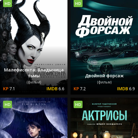
HD
HD
Малефисента: Владычица
тьмы
Двойной форсаж
(фильм)
(фильм)
7.1
6.6
7.2
6.9
HD
HD