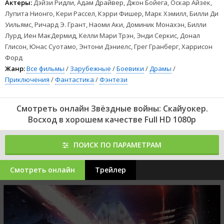
Актеры:
Дэйзи Ридли, Адам Драйвер, Джон Бойега, Оскар Айзек,
Лупита Нионго, Кери Рассел, Кэрри Фишер, Марк Хэмилл, Билли Ди
Уильямс, Ричард Э. Грант, Наоми Аки, Доминик Монахэн, Билли
Лурд, Иен МакДермид, Келли Мари Трэн, Энди Серкис, Донал
Глисон, Юнас Суотамо, Энтони Дэниелс, Грег Гранберг, Харрисон
Форд
Жанр:
Все фильмы
/
Зарубежные
/
Боевики
/
Драмы
/
Приключения
/
Фантастика
/
Фэнтези
Смотреть онлайн Звёздные войны: Скайуокер.
Восход в хорошем качестве Full HD 1080p
ПОИСК ПО ПАРАМЕТРАМ
Смотреть онлайн
Трейлер