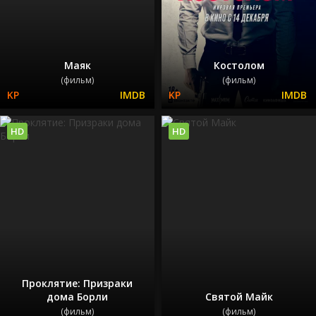
Маяк
Костолом
(фильм)
(фильм)
HD
HD
Проклятие: Призраки
дома Борли
Святой Майк
(фильм)
(фильм)