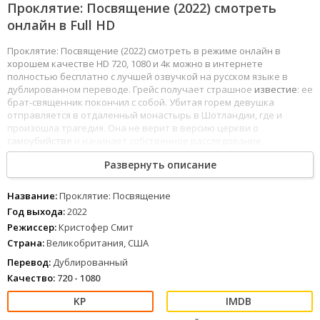
Проклятие: Посвящение (2022) смотреть
онлайн в Full HD
Проклятие: Посвящение (2022) смотреть в режиме онлайн в
хорошем качестве HD 720, 1080 и 4к можно в интернете
полностью бесплатно с лучшей озвучкой на русском языке в
дублированном переводе. Грейс получает страшное
известие
: ее
брат-священник покончил с собой. Убитая горем девушка
отправляется в отдаленный монастырь в Шотландии, где и
произошла трагедия. Она не верит в версию церкви о
самоубийстве
и начинает собственное расследование.
1
2
3
4
5
6
7
8
Развернуть описание
Название:
Проклятие: Посвящение
Год выхода:
2022
Режиссер:
Кристофер Смит
Страна:
Великобритания, США
Перевод:
Дублированный
Качество:
720 - 1080