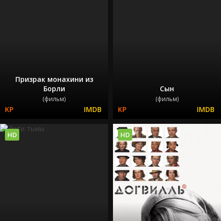
Призрак монахини из
Борли
Сын
(фильм)
(фильм)
HD
HD