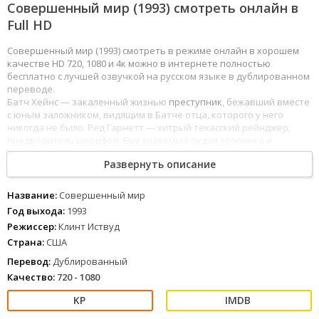
Совершенный мир (1993) смотреть онлайн в
Full HD
Совершенный мир (1993) смотреть в режиме онлайн в хорошем
качестве HD 720, 1080 и 4к можно в интернете полностью
бесплатно с лучшей озвучкой на русском языке в дублированном
переводе.
Батч Хейнс — закаленный жизнью
преступник
, бежавший вместе
с юным заложником, видящим в Батче отца, которого у него
никогда не было. Ред Гарнетт — хитрый техасский рейнджер,
предводитель шерифов. Ему знакомы каждая тропинка и
укрытие. И более того — ему знаком и неуловимый Хейнс,
ведь
их
Развернуть описание
пути уже пересекались однажды.
1
2
3
4
5
6
7
8
Название:
Совершенный мир
Год выхода:
1993
Режиссер:
Клинт Иствуд
Страна:
США
Перевод:
Дублированный
Качество:
720 - 1080