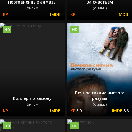
Неогранённые алмазы
За счастьем
(фильм)
(фильм)
HD
HD
Вечное сияние чистого
Киллер по вызову
разума
(фильм)
(фильм)
8.0
8.3
HD
HD