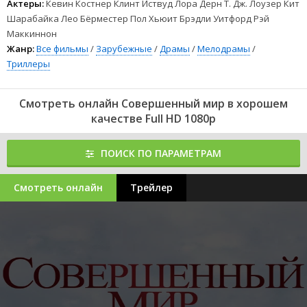
Актеры:
Кевин Костнер Клинт Иствуд Лора Дерн Т. Дж. Лоузер Кит
Шарабайка Лео Бёрместер Пол Хьюит Брэдли Уитфорд Рэй
Маккиннон
Жанр:
Все фильмы
/
Зарубежные
/
Драмы
/
Мелодрамы
/
Триллеры
Смотреть онлайн Совершенный мир в хорошем
качестве Full HD 1080p
ПОИСК ПО ПАРАМЕТРАМ
Смотреть онлайн
Трейлер