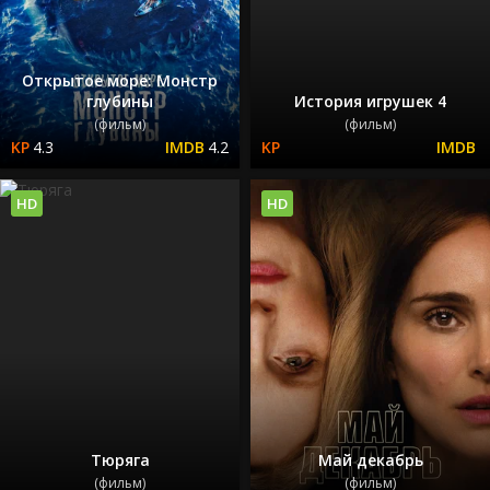
Открытое море: Монстр
глубины
История игрушек 4
(фильм)
(фильм)
4.3
4.2
HD
HD
Тюряга
Май декабрь
(фильм)
(фильм)