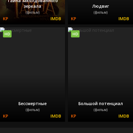
Тайна заколдованного
зеркала
Людвиг
(фильм)
(фильм)
HD
HD
Бессмертные
Большой потенциал
(фильм)
(фильм)