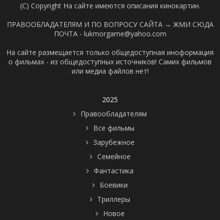
(C) Copyright На сайте имеются описания кинокартин.
ПРАВООБЛАДАТЕЛЯМ И ПО ВОПРОСУ САЙТА →
ЖМИ СЮДА
ПОЧТА - lukmorgame@yahoo.com
На сайте размещается только общедоступная иноформация
о фильмах - из общедоступных источников! Самих фильмов
или медиа файлов нет!
2025
Правообладателям
Все фильмы
Зарубежное
Семейное
Фантастика
Боевики
Триллеры
Новое