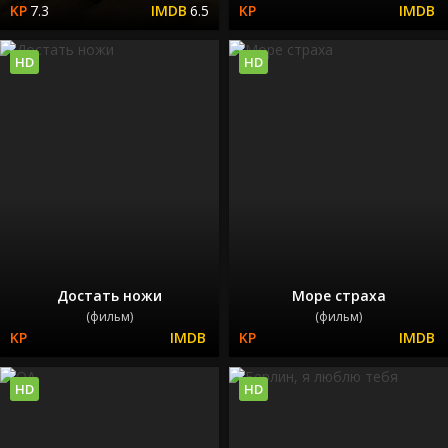
7.3
6.5
HD
HD
Достать ножи
Море страха
(фильм)
(фильм)
HD
HD