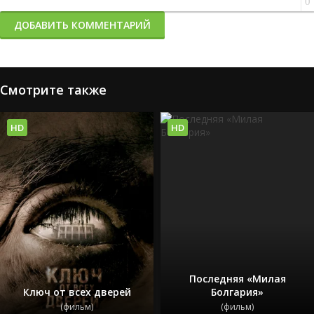
0
ДОБАВИТЬ КОММЕНТАРИЙ
Смотрите также
HD
HD
Последняя «Милая
Ключ от всех дверей
Болгария»
(фильм)
(фильм)