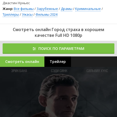
Джастин Нуньес
Жанр:
Все фильмы
/
Зарубежные
/
Драмы
/
Криминальные
/
Триллеры
/
Ужасы
/
Фильмы 2024
Смотреть онлайн Город страха в хорошем
качестве Full HD 1080p
ПОИСК ПО ПАРАМЕТРАМ
Смотреть онлайн
Трейлер