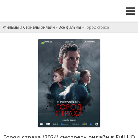
Фильмы и Сериалы онлайн
»
Все фильмы
» Город страха
Город страха (2024) смотреть онлайн в Full HD