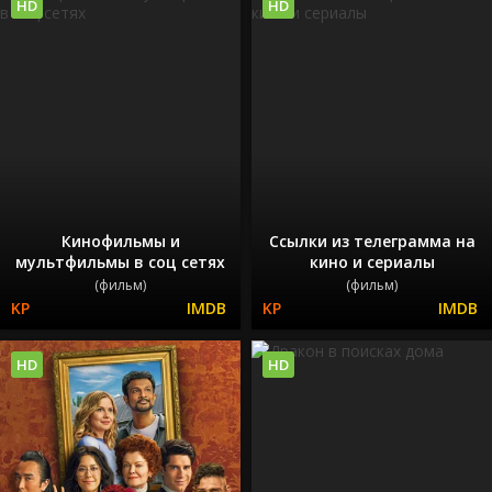
HD
HD
Кинофильмы и
Ссылки из телеграмма на
мультфильмы в соц сетях
кино и сериалы
(фильм)
(фильм)
HD
HD