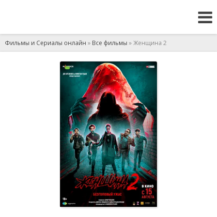
Фильмы и Сериалы онлайн
»
Все фильмы
» Женщина 2