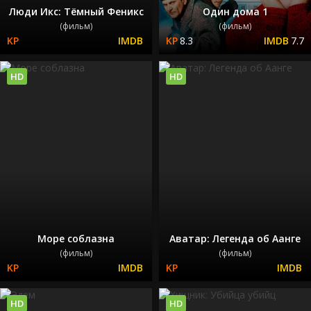
Люди Икс: Тёмный Феникс
Один дома 1
(фильм)
(фильм)
8.3
7.7
HD
HD
Море соблазна
Аватар: Легенда об Аанге
(фильм)
(фильм)
HD
HD