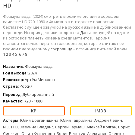
HD
Формула воды (2024) смотреть в режиме онлайн в хорошем
качестве HD 720, 1080 и 4к можно в интернете полностью
бесплатно с лучшей озвучкой на русском языке в дублированном
переводе. История девочки-подростка
Даны
, живущей на одном
из островов планеты-океана среди мутантов. Героиня
становится целью пиратов-головорезов, которые считают ее
ключом к легендарному
сокровищу
– источнику питьевой воды.
1
2
3
4
5
6
7
8
Название:
Формула воды
Год выхода:
2024
Режиссер:
Артём Минаков
Страна:
Россия
Перевод:
Дублированный
Качество:
720 - 1080
Актеры:
Юлия Довганишина, Юлия Гаврилина, Андрей Левин,
NILETTO, Эвелина Бледанс, Сергей Гармаш, Алексей Колган, Борис
Смолкин, Ольга Кузнецова, Борис Репетур, Александр Олешко