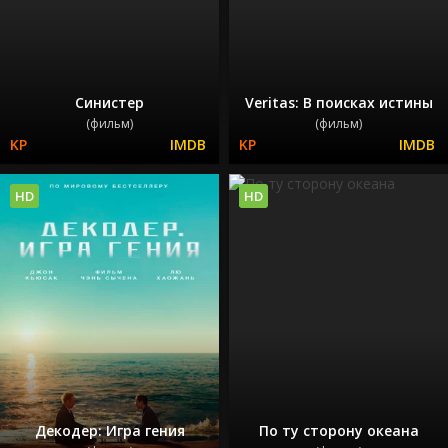
Синистер
Veritas: В поисках истины
(фильм)
(фильм)
HD
HD
Декодер: Игра гения
По ту сторону океана