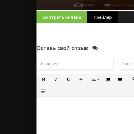
Смотреть онлайн
Трейлер
Оставь свой отзыв
Полужирный
Курсив
Подчеркнутый
Зачеркнутый
Выравнивание
Нумерованный
Маркиро
Вс
Вставка спойлера