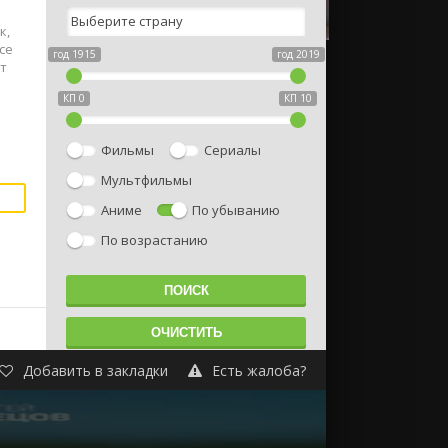
к,
се
год 1915
год 2019
т
КП 0
КП 10
Фильмы
Сериалы
Мультфильмы
Аниме
По убыванию
По возрастанию
Добавить в закладки
Есть жалоба?