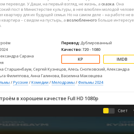
Детективы
2023
Семейные
м переводе. У Даши, на первый взгляд, не жизнь, а
сказка
. Она
Детские
2022
Спорт
окий пост в Министерстве культуры, в неё влюблен молодой челове
л квартиру для их будущей семьи. Но на самом деле – на работе не в
Драмы
2021
Триллеры
я квартира – с видом на пустырь, а
возлюбленного
больше интересуе
Комедии
Ужасы
.
Русские
Фантастика
СССР
Фэнтези
троём
Перевод:
Дублированный
ые
Зарубежные
2024
Качество:
720 - 1080
Фильмы из соцетей
лександра Сарана
ия
а Старшенбаум, Сергей Кузнецов, Алесь Снопковский, Александра
ьга Филиппова, Анна Галинова, Василина Маковцева
ильмы
/
Русские
/
Комедии
/
Мелодрамы
/
Фильмы 2024
роём в хорошем качестве Full HD 1080p
Свет