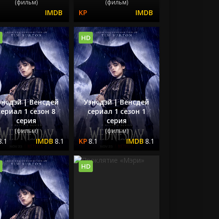
(фильм)
(фильм)
HD
энсдэй | Венсдей
Уэнсдэй | Венсдей
сериал 1 сезон 8
сериал 1 сезон 1
серия
серия
(фильм)
(фильм)
8.1
8.1
8.1
8.1
HD