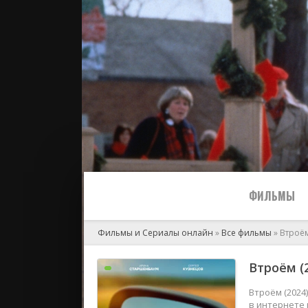
ФИЛЬМЫ
Фильмы и Сериалы онлайн
»
Все фильмы
» Втроё
Все
Втроём (
2024
Втроём (2024
в интернете 