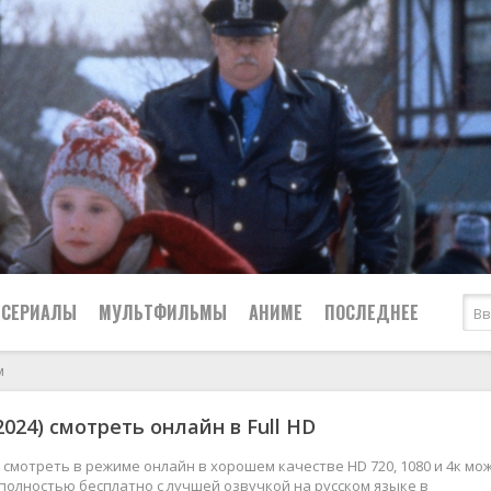
СЕРИАЛЫ
МУЛЬТФИЛЬМЫ
АНИМЕ
ПОСЛЕДНЕЕ
м
Все
Криминал
2024) смотреть онлайн в Full HD
Боевики
Мелодрамы
Военные
2024
Приключения
) смотреть в режиме онлайн в хорошем качестве HD 720, 1080 и 4к мо
полностью бесплатно с лучшей озвучкой на русском языке в