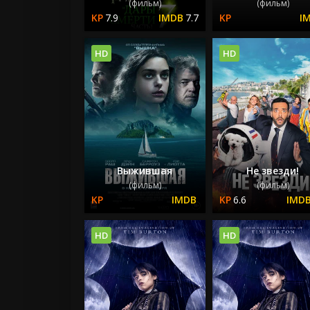
(фильм)
(фильм)
7.9
7.7
HD
HD
Выжившая
Не звезди!
(фильм)
(фильм)
6.6
HD
HD