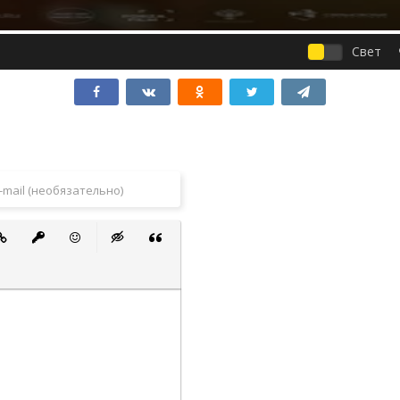
Свет
 список
ванный список
тавить ссылку
Вставить защищенную ссылку
Вставить смайлик
Вставка скрытого текста
Вставка цитаты