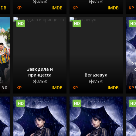
(фильм)
(фильм)
HD
HD
HD
У
Заводила и
принцесса
Вельзевул
(фильм)
(фильм)
5.0
HD
HD
HD