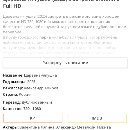
Full HD
Царевна-лягушка (2025) смотреть в режиме онлайн в хорошем
качестве HD 720, 1080 и 4к можно в интернете полностью
бесплатно с лучшей озвучкой на русском языке в дублированном
переводе.
В пруду городского
парка
жила-была лягушка, которая очень
любила смотреть фильмы в летнем кинотеатре. Однажды
она увидела мультфильм, о том, как такая же, как она поймала
стрелу и превратилась в прекрасную девушку. Пораженная
событиями фильма, лягушка принимает все происходящее
Развернуть описание
за действительность и
отправляется
на поиски стрелы.
Но вместо нее ловит мячик для гольфа.
Название:
Царевна-лягушка
1
2
3
4
5
6
7
8
Год выхода:
2025
Режиссер:
Александр Амиров
Страна:
Россия
Перевод:
Дублированный
Качество:
720 - 1080
Актеры:
Валентина Ляпина, Александр Метелкин, Никита