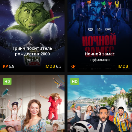
Гринч похититель
рождества 2000
Ночной замес
(фильм)
(фильм)
6.8
6.3
HD
HD