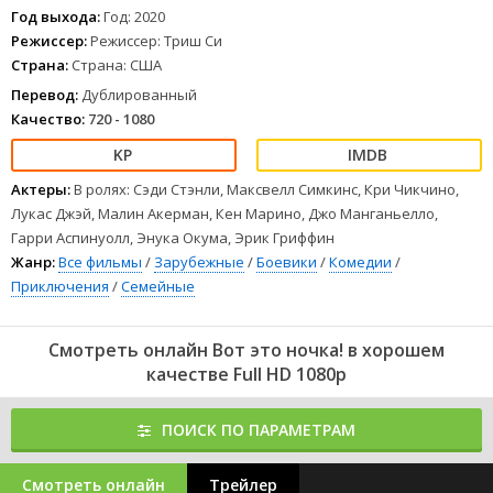
Год выхода:
Год: 2020
Режиссер:
Режиссер: Триш Си
Страна:
Страна: США
Перевод:
Дублированный
Качество:
720 - 1080
Актеры:
В ролях: Сэди Стэнли, Максвелл Симкинс, Кри Чикчино,
Лукас Джэй, Малин Акерман, Кен Марино, Джо Манганьелло,
Гарри Аспинуолл, Энука Окума, Эрик Гриффин
Жанр:
Все фильмы
/
Зарубежные
/
Боевики
/
Комедии
/
Приключения
/
Семейные
Смотреть онлайн Вот это ночка! в хорошем
качестве Full HD 1080p
ПОИСК ПО ПАРАМЕТРАМ
Смотреть онлайн
Трейлер