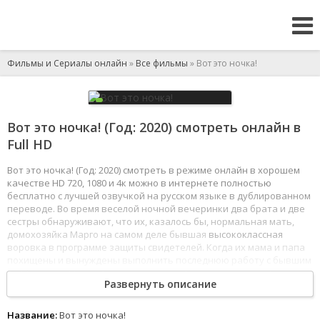
Фильмы и Сериалы онлайн
»
Все фильмы
» Вот это ночка!
Вот это ночка! (Год: 2020) смотреть онлайн в
Full HD
Вот это ночка! (Год: 2020) смотреть в режиме онлайн в хорошем
качестве HD 720, 1080 и 4к можно в интернете полностью
бесплатно с лучшей озвучкой на русском языке в дублированном
переводе. Во время веселой ночной вечеринки два брата и две
сестры обнаруживают, что их, казалось бы, нормальная мать,
домохозяйка Марго на самом деле бывшая
высококлассная
воровка в программе защиты свидетелей. Когда их мама и папа
похищены и вынуждены выполнить последнюю работу с бывшим
бойфрендом Марго, братья и сестры объединяются, чтобы спасти
Развернуть описание
своих родителей в течение одной насыщенной событиями ночи,
которую они
никогда
не забудут.
1
2
3
4
5
6
7
8
Название:
Вот это ночка!