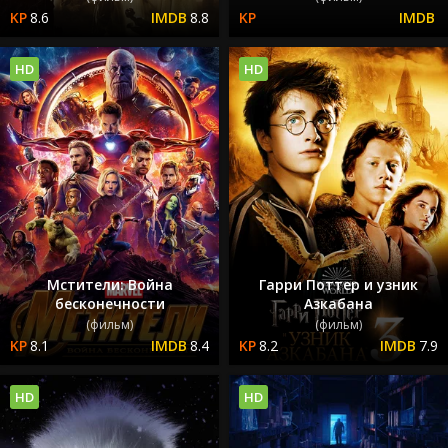
8.6
8.8
HD
HD
Мстители: Война
Гарри Поттер и узник
бесконечности
Азкабана
(фильм)
(фильм)
8.1
8.4
8.2
7.9
HD
HD