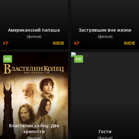
Американский папаша
Застрявшие вне жизни
(фильм)
(фильм)
HD
HD
Властелин колец: Две
крепости
Гости
(фильм)
(фильм)