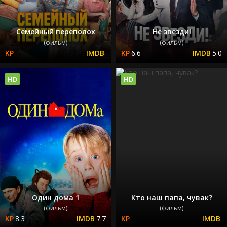
Семейный переполох
Не звезди!
(фильм)
(фильм)
6.6
5.0
HD
HD
Один дома 1
Кто наш папа, чувак?
(фильм)
(фильм)
8.3
7.7