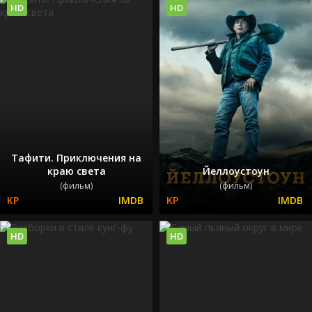
HD
HD
Тафити. Приключения на
краю света
Йеллоустоун
(фильм)
(фильм)
HD
HD