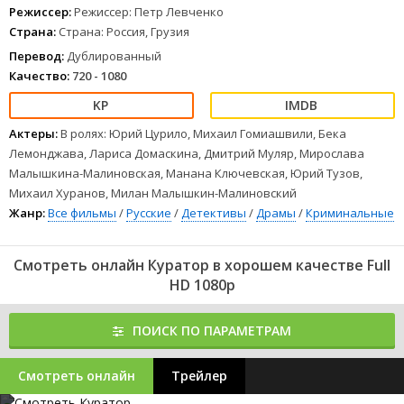
людей и даже то, что, казалось, существует вне закона выгоды -
Режиссер:
Режиссер: Петр Левченко
семью. Стройку не могут остановить ни смерти людей, ни
Страна:
Страна: Россия, Грузия
здравый смысл…
1
2
3
4
5
6
7
8
Перевод:
Дублированный
Качество:
720 - 1080
Актеры:
В ролях: Юрий Цурило, Михаил Гомиашвили, Бека
Лемонджава, Лариса Домаскина, Дмитрий Муляр, Мирослава
Малышкина-Малиновская, Манана Ключевская, Юрий Тузов,
Михаил Хуранов, Милан Малышкин-Малиновский
Жанр:
Все фильмы
/
Русские
/
Детективы
/
Драмы
/
Криминальные
Смотреть онлайн Куратор в хорошем качестве Full
HD 1080p
ПОИСК ПО ПАРАМЕТРАМ
Смотреть онлайн
Трейлер