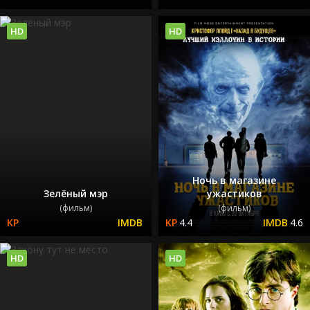
HD
HD
Ночь в магазине
Зелёный мэр
ужастиков
(фильм)
(фильм)
4.4
4.6
HD
HD