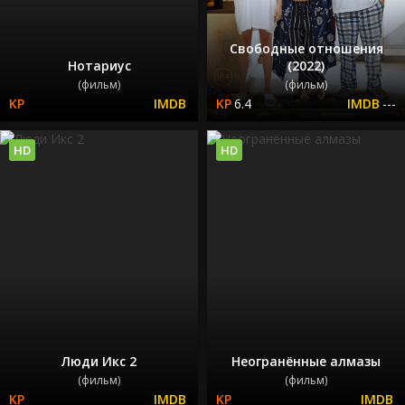
Свободные отношения
Нотариус
(2022)
(фильм)
(фильм)
6.4
---
HD
HD
Люди Икс 2
Неогранённые алмазы
(фильм)
(фильм)