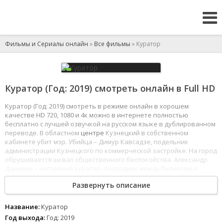
Фильмы и Сериалы онлайн
»
Все фильмы
» Куратор
Куратор (Год: 2019) смотреть онлайн в Full HD
Куратор (Год: 2019) смотреть в режиме онлайн в хорошем
качестве HD 720, 1080 и 4к можно в интернете полностью
бесплатно с лучшей озвучкой на русском языке в дублированном
переводе. В областном
центре
Кузнецкий в собственном
кабинете убит мэр. Убийца – Димур Кавсадзе, подельник
администрации Кузнецкого по коммерческой застройке. На город
обрушивается шквал общественного беспокойства. Александр
Данилин – негласный куратор, посредник между бизнесом и
властями, включается в привычную работу по устранению
Развернуть описание
неприятностей и нормализации жизни Кузнецкого. Причиной
трагедии стала стройка, которая как опухоль разрастается
вокруг Кузнецкого, являясь источником выгоды для властей и
Название:
Куратор
местных
застройщиков
. Она «пожирает» свободные земли, души
Год выхода:
Год: 2019