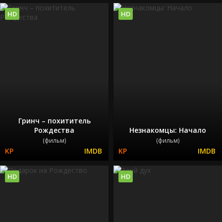
HD
HD
Гринч – похититель
Рождества
Незнакомцы: Начало
(фильм)
(фильм)
HD
HD