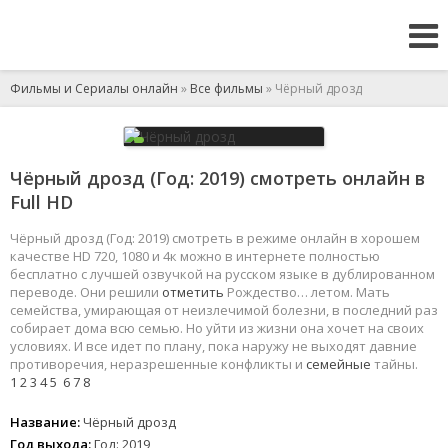
Фильмы и Сериалы онлайн
»
Все фильмы
» Чёрный дрозд
Чёрный дрозд (Год: 2019) смотреть онлайн в
Full HD
Чёрный дрозд (Год: 2019) смотреть в режиме онлайн в хорошем
качестве HD 720, 1080 и 4к можно в интернете полностью
бесплатно с лучшей озвучкой на русском языке в дублированном
переводе. Они решили
отметить
Рождество… летом. Мать
семейства, умирающая от неизлечимой болезни, в последний раз
собирает дома всю семью. Но уйти из жизни она хочет на своих
условиях. И все идет по плану, пока наружу не выходят давние
противоречия, неразрешенные конфликты и
семейные
тайны.
1
2
3
4
5
6
7
8
Название:
Чёрный дрозд
Год выхода:
Год: 2019