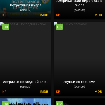
Американский пирог: Все в
Встретимся вчера
сборе
(фильм)
(фильм)
HD
HD
Астрал 4: Последний ключ
Лгуньи со свечами
(фильм)
(фильм)
HD
HD