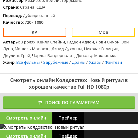
Режиссер:
Режиссер: Зои Листер Джонс
Страна:
Страна: США
Перевод:
Дублированный
Качество:
720 - 1080
Актеры:
В ролях: Кейли Спейни, Гидеон Адлон, Лови Симон, Зои
Луна, Мишель Монахэн, Дэвид Духовны, Николас Голицын,
Джулиан Грэй, Чарльз Вандерваарт, Дональд Маклин мл.
Жанр:
Все фильмы
/
Зарубежные
/
Драмы
/
Ужасы
/
Фэнтези
Смотреть онлайн Колдовство: Новый ритуал в
хорошем качестве Full HD 1080p
ПОИСК ПО ПАРАМЕТРАМ
Смотреть онлайн
Трейлер
Смотреть онлайн
Трейлер