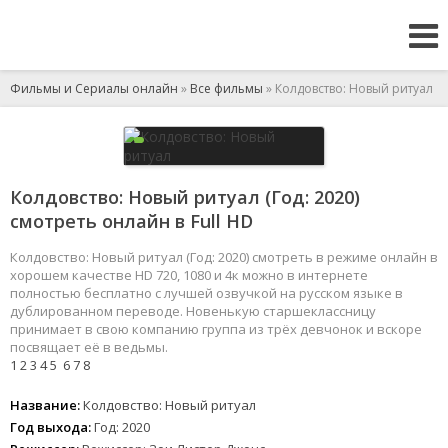
Фильмы и Сериалы онлайн
»
Все фильмы
» Колдовство: Новый ритуал
Колдовство: Новый ритуал (Год: 2020)
смотреть онлайн в Full HD
Колдовство: Новый ритуал (Год: 2020) смотреть в режиме онлайн в
хорошем качестве HD 720, 1080 и 4к можно в интернете
полностью бесплатно с лучшей озвучкой на русском языке в
дублированном переводе. Новенькую старшеклассницу
принимает в свою компанию группа из трёх девчонок и вскоре
посвящает её в ведьмы.
1
2
3
4
5
6
7
8
Название:
Колдовство: Новый ритуал
Год выхода:
Год: 2020