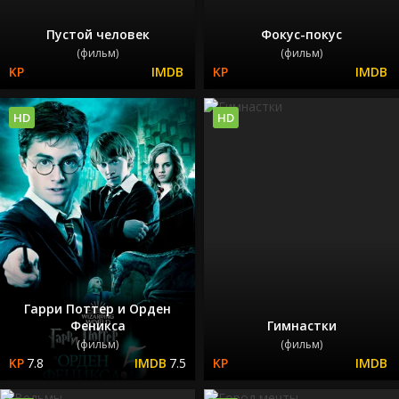
Пустой человек
Фокус-покус
(фильм)
(фильм)
HD
HD
Гарри Поттер и Орден
Феникса
Гимнастки
(фильм)
(фильм)
7.8
7.5