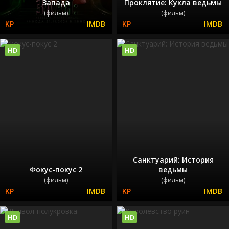
Запада
Проклятие: Кукла ведьмы
(фильм)
(фильм)
HD
HD
Санктуарий: История
Фокус-покус 2
ведьмы
(фильм)
(фильм)
HD
HD