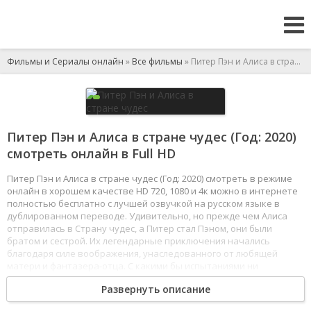
Фильмы и Сериалы онлайн
»
Все фильмы
» Питер Пэн и Алиса в стране чудес
Питер Пэн и Алиса в стране чудес (Год: 2020)
смотреть онлайн в Full HD
Питер Пэн и Алиса в стране чудес (Год: 2020) смотреть в режиме
онлайн в хорошем качестве HD 720, 1080 и 4к можно в интернете
полностью бесплатно с лучшей озвучкой на русском языке в
дублированном переводе. Удивительно, но прежде чем Алиса
отправилась в Страну чудес, а Питер стал Пэном, они были
братом и сестрой. Их легендарные приключения начались
благодаря силе воображения, унаследованного от любящей
матери и фантазера-отца. С какими бы испытаниями ни
сталкивалась их семья, они никогда не забывали мечтать.
Развернуть описание
Безумный Шляпник и Красная Королева, фея Динь-Динь и
капитан Крюк – волшебство поджидает за каждым углом, нужно