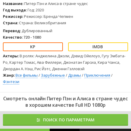
только уметь его видеть.
Название:
Питер Пэн и Алиса в стране чудес
1
2
3
4
5
6
7
8
Год выхода:
Год: 2020
Режиссер:
Режиссер: Бренда Чепмен
Страна:
Страна: Великобритания
Перевод:
Дублированный
Качество:
720 - 1080
Актеры:
В ролях: Анджелина Джоли, Дэвид Ойелоуо, Гугу Эмбата-
Ро, Картер Томас, Ава Филлери, Джонатан Гарсиа, Кира Чанса,
Джордан А. Нэш, Рис Йэтс, Дженни Гэлловэй
Жанр:
Все фильмы
/
Зарубежные
/
Драмы
/
Приключения
/
Фэнтези
Смотреть онлайн Питер Пэн и Алиса в стране чудес
в хорошем качестве Full HD 1080p
ПОИСК ПО ПАРАМЕТРАМ