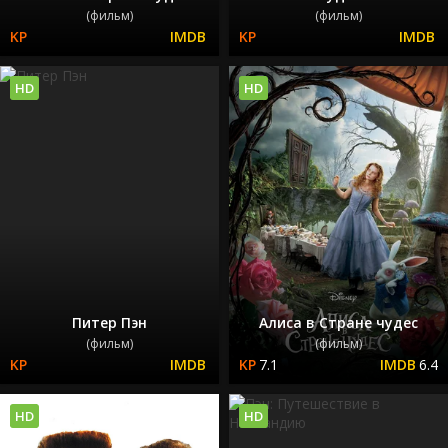
(фильм)
(фильм)
HD
HD
Питер Пэн
Алиса в Стране чудес
(фильм)
(фильм)
7.1
6.4
HD
HD