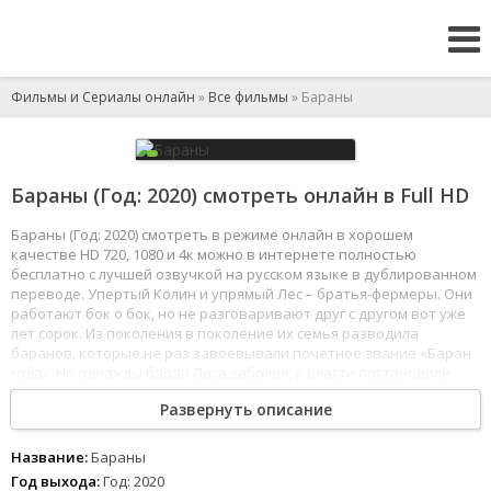
Фильмы и Сериалы онлайн
»
Все фильмы
» Бараны
Бараны (Год: 2020) смотреть онлайн в Full HD
Бараны (Год: 2020) смотреть в режиме онлайн в хорошем
качестве HD 720, 1080 и 4к можно в интернете полностью
бесплатно с лучшей озвучкой на русском языке в дублированном
переводе. Упертый Колин и упрямый Лес – братья-фермеры. Они
работают бок о бок, но не разговаривают друг с другом вот уже
лет сорок. Из поколения в поколение их семья разводила
баранов, которые не раз завоевывали почетное звание «Баран
года». Но однажды баран Леса заболел, и власти постановили
забить все стадо. Братья сделают все, чтобы спасти честь семьи
Развернуть описание
и своих баранов, но как тут можно действовать молча?
1
2
3
4
5
6
7
8
Название:
Бараны
Год выхода:
Год: 2020