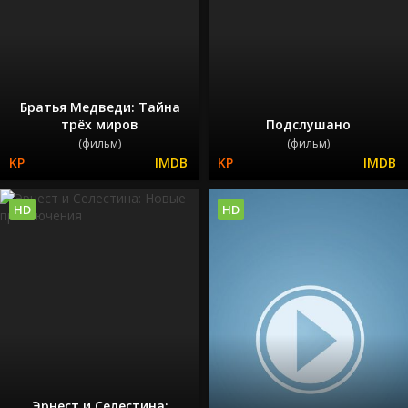
Братья Медведи: Тайна
трёх миров
Подслушано
(фильм)
(фильм)
HD
HD
Эрнест и Селестина: