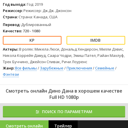
Ей предстоит грандиознейшее приключение, полное опасностей
Год выхода:
Год: 2019
и необыкновенных открытий.
Режиссер:
Режиссер: Дж.Дж. Джонсон
1
2
3
4
5
6
7
8
Страна:
Страна: Канада, США
Перевод:
Дублированный
Качество:
720 - 1080
Актеры:
В ролях: Микела Люси, Дональд Хендерсон, Милли Дэвис,
Никола Коррейя-Дамуд, Саара Чодри, Эмиш Пател, Райан Махлуф,
Трек Буччино, Джейсон Спивак, Ричи Лоуренс
Жанр:
Все фильмы
/
Зарубежные
/
Приключения
/
Семейные
/
Фэнтези
Смотреть онлайн Дино Дана в хорошем качестве
Full HD 1080p
ПОИСК ПО ПАРАМЕТРАМ
Смотреть онлайн
Трейлер