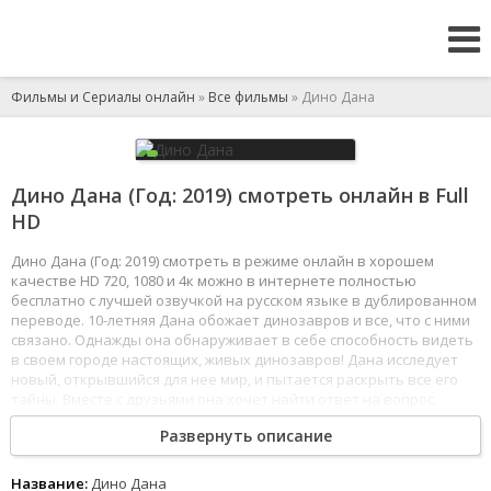
Фильмы и Сериалы онлайн
»
Все фильмы
» Дино Дана
Дино Дана (Год: 2019) смотреть онлайн в Full
HD
Дино Дана (Год: 2019) смотреть в режиме онлайн в хорошем
качестве HD 720, 1080 и 4к можно в интернете полностью
бесплатно с лучшей озвучкой на русском языке в дублированном
переводе. 10-летняя Дана обожает динозавров и все, что с ними
связано. Однажды она обнаруживает в себе способность видеть
в своем городе настоящих, живых динозавров! Дана исследует
новый, открывшийся для нее мир, и пытается раскрыть все его
тайны. Вместе с друзьями она хочет найти ответ на вопрос,
почему, ученые находят так много останков взрослых
Развернуть описание
динозавров, но совсем нет следов их детенышей… Девочка
готова отправиться в незабываемое путешествие в парк
Юрского периода, устроенный прямо на заднем дворе ее дома.
Название:
Дино Дана