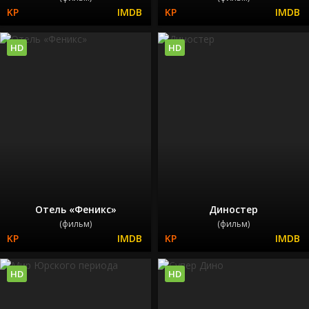
HD
HD
Отель «Феникс»
Диностер
(фильм)
(фильм)
HD
HD