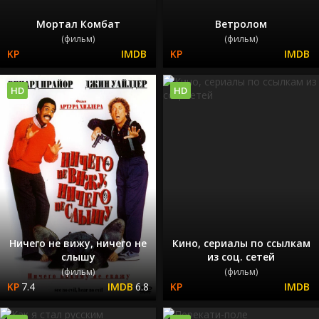
Мортал Комбат
Ветролом
(фильм)
(фильм)
HD
HD
Ничего не вижу, ничего не
Кино, сериалы по ссылкам
слышу
из соц. сетей
(фильм)
(фильм)
7.4
6.8