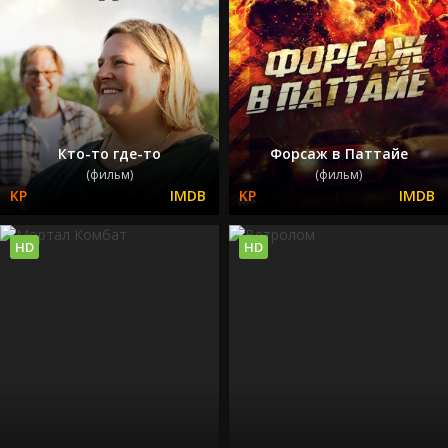
Кто-то где-то
Форсаж в Паттайе
(фильм)
(фильм)
HD
HD