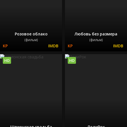
Розовое облако
Любовь без размера
(фильм)
(фильм)
HD
HD
Шпионская свадьба
ЛолиРок