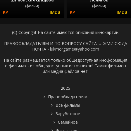
(фильм)
(фильм)
(C) Copyright На сайте имеются описания кинокартин.
ПРАВООБЛАДАТЕЛЯМ И ПО ВОПРОСУ САЙТА →
ЖМИ СЮДА
ПОЧТА - lukmorgame@yahoo.com
На сайте размещается только общедоступная иноформация
о фильмах - из общедоступных источников! Самих фильмов
или медиа файлов нет!
2025
Правообладателям
Все фильмы
Зарубежное
Семейное
Фантастика