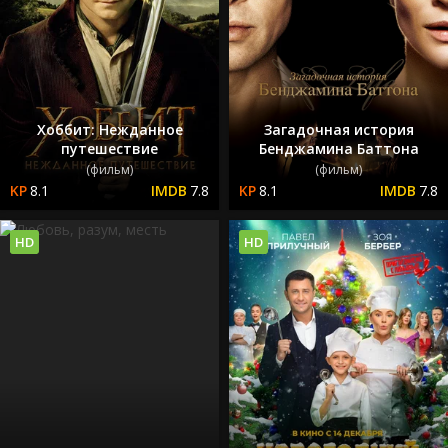
Хоббит: Нежданное
Загадочная история
путешествие
Бенджамина Баттона
(фильм)
(фильм)
8.1
7.8
8.1
7.8
HD
HD