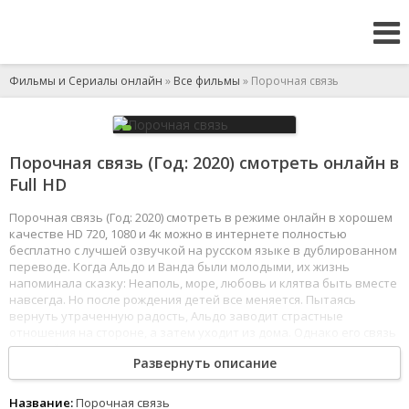
Фильмы и Сериалы онлайн
»
Все фильмы
» Порочная связь
Порочная связь (Год: 2020) смотреть онлайн в
Full HD
Порочная связь (Год: 2020) смотреть в режиме онлайн в хорошем
качестве HD 720, 1080 и 4к можно в интернете полностью
бесплатно с лучшей озвучкой на русском языке в дублированном
переводе. Когда Альдо и Ванда были молодыми, их жизнь
напоминала сказку: Неаполь, море, любовь и клятва быть вместе
навсегда. Но после рождения детей все меняется. Пытаясь
вернуть утраченную радость, Альдо заводит страстные
отношения на стороне, а затем уходит из дома. Однако его связь
с семьей оказывается гораздо прочнее, чем он предполагал.
Развернуть описание
1
2
3
4
5
6
7
8
Название:
Порочная связь