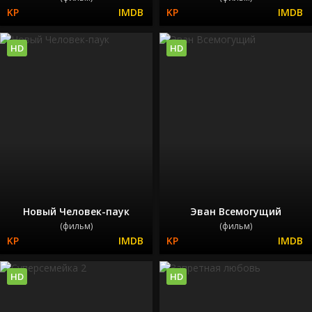
HD
HD
Новый Человек-паук
Эван Всемогущий
(фильм)
(фильм)
HD
HD