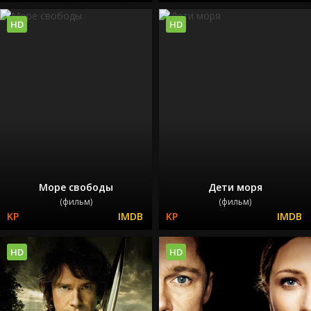
HD
HD
Море свободы
Дети моря
(фильм)
(фильм)
HD
HD