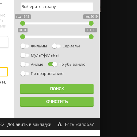
ат
щих
год 1915
год 2019
ёт
ели
КП 0
КП 10
Фильмы
Сериалы
Мультфильмы
Аниме
По убыванию
По возрастанию
 И,
Добавить в закладки
Есть жалоба?