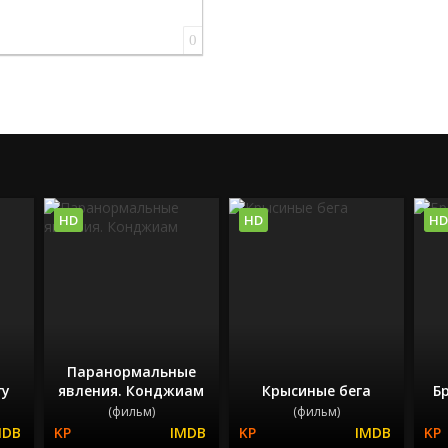
0
HD
HD
HD
Паранормальные
гу
явления. Конджиам
Крысиные бега
Б
(фильм)
(фильм)