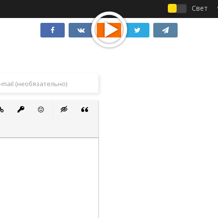
Свет
 список
ванный список
тавить ссылку
Вставить защищенную ссылку
Вставить смайлик
Вставка скрытого текста
Вставка цитаты