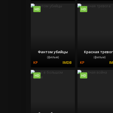
HD
HD
Фантом убийцы
Красная тревог
(фильм)
(фильм)
HD
HD