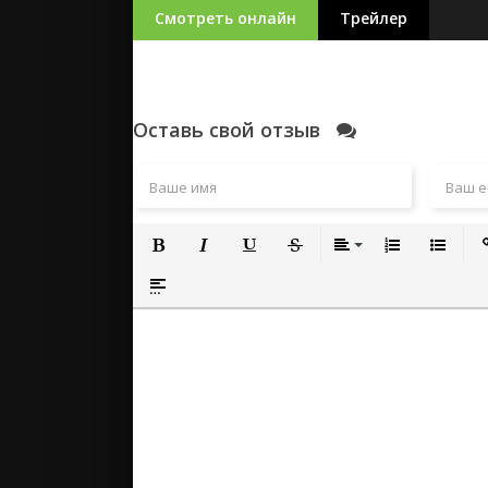
Смотреть онлайн
Трейлер
Оставь свой отзыв
Полужирный
Курсив
Подчеркнутый
Зачеркнутый
Выравнивание
Нумерованный
Маркиро
Вс
Вставка спойлера