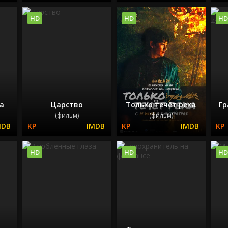
HD
HD
HD
а
Царство
Только течёт река
Гр
(фильм)
(фильм)
HD
HD
HD