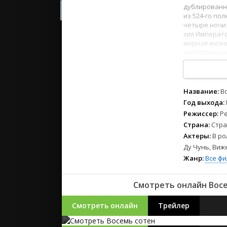
2023
дублированно
2022
из 524-го по
четыре ночи
2021
сил Императо
мирная жизнь
иностранных
Русские
действий.
СССР
1
2
3
4
5
6
7
8
Зарубежн
Название:
В
Год выхода:
Режиссер:
Ре
Страна:
Стра
Актеры:
В ро
Ду Чунь, Виж
Жанр:
Все ф
Смотреть онлайн Восе
Смотреть онлайн
Трейлер