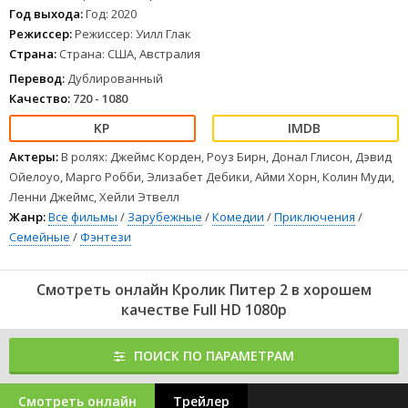
для него важнее всего.
Год выхода:
Год: 2020
1
2
3
4
5
6
7
8
Режиссер:
Режиссер: Уилл Глак
Страна:
Страна: США, Австралия
Перевод:
Дублированный
Качество:
720 - 1080
Актеры:
В ролях: Джеймс Корден, Роуз Бирн, Донал Глисон, Дэвид
Ойелоуо, Марго Робби, Элизабет Дебики, Айми Хорн, Колин Муди,
Ленни Джеймс, Хейли Этвелл
Жанр:
Все фильмы
/
Зарубежные
/
Комедии
/
Приключения
/
Семейные
/
Фэнтези
Смотреть онлайн Кролик Питер 2 в хорошем
качестве Full HD 1080p
ПОИСК ПО ПАРАМЕТРАМ
Смотреть онлайн
Трейлер