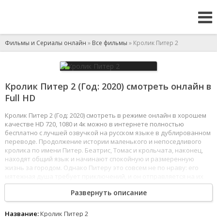
Фильмы и Сериалы онлайн
»
Все фильмы
» Кролик Питер 2
Кролик Питер 2 (Год: 2020) смотреть онлайн в
Full HD
Кролик Питер 2 (Год: 2020) смотреть в режиме онлайн в хорошем
качестве HD 720, 1080 и 4к можно в интернете полностью
бесплатно с лучшей озвучкой на русском языке в дублированном
переводе. Продолжение истории маленького и непоседливого
кролика по имени Питер. Беатрис, Томас и крольчата, наконец,
находят общий язык и начинают спокойную и размеренную
жизнь за городом. Однако Питеру это совсем не по нраву: его
мятежная душа требует приключений, и он отправляется на их
поиски в большой город, туда, где его проделки уж точно оценят
Развернуть описание
по достоинству. Тем временем, члены его большой дружной
семьи, рискуя жизнью, отправляются вслед за Питером, чтобы
вернуть его домой, и теперь беглецу предстоит решить, что же
Название:
Кролик Питер 2