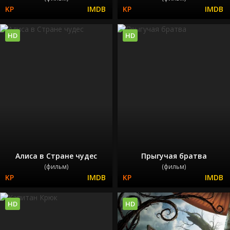
HD
HD
Алиса в Стране чудес
Прыгучая братва
(фильм)
(фильм)
HD
HD