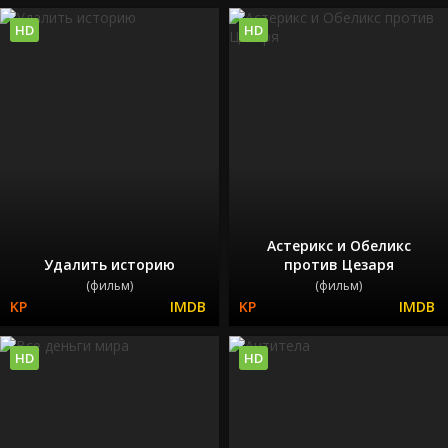
HD
HD
Астерикс и Обеликс
Удалить историю
против Цезаря
(фильм)
(фильм)
HD
HD