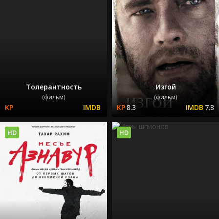
Толерантность
Изгой
(фильм)
(фильм)
8.3
7.8
HD
HD