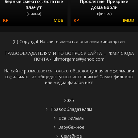
Бедные смеются, богатые
Проклятие: Призраки
плачут
дома Борли
(фильм)
(фильм)
(C) Copyright На сайте имеются описания кинокартин.
ПРАВООБЛАДАТЕЛЯМ И ПО ВОПРОСУ САЙТА →
ЖМИ СЮДА
ПОЧТА - lukmorgame@yahoo.com
На сайте размещается только общедоступная иноформация
о фильмах - из общедоступных источников! Самих фильмов
или медиа файлов нет!
2025
Правообладателям
Все фильмы
Зарубежное
Семейное