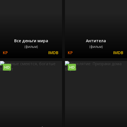
Все деньги мира
Антитела
(фильм)
(фильм)
HD
HD