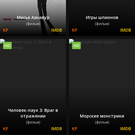
Месье Азнавур
Игры шпионов
(фильм)
(фильм)
HD
HD
Человек-паук 3: Враг в
отражении
Морские монстрики
(фильм)
(фильм)