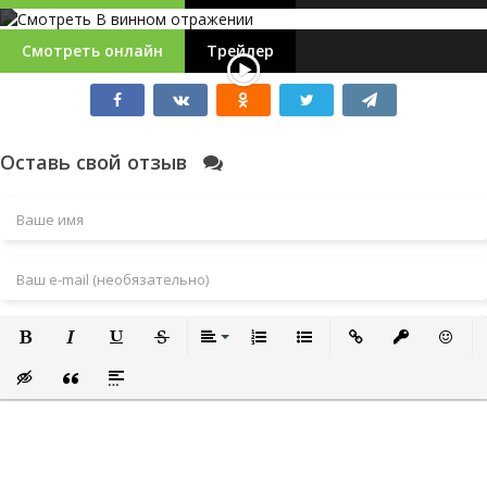
Смотреть онлайн
Трейлер
Оставь свой отзыв
Полужирный
Курсив
Подчеркнутый
Зачеркнутый
Выравнивание
Нумерованный список
Маркированный список
Вставить ссылку
Вставить за
Встави
Вставка скрытого текста
Вставка цитаты
Вставка спойлера