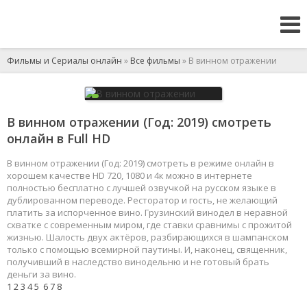
Фильмы и Сериалы онлайн
»
Все фильмы
» В винном отражении
В винном отражении (Год: 2019) смотреть
онлайн в Full HD
В винном отражении (Год: 2019) смотреть в режиме онлайн в
хорошем качестве HD 720, 1080 и 4к можно в интернете
полностью бесплатно с лучшей озвучкой на русском языке в
дублированном переводе. Ресторатор и гость, не желающий
платить за испорченное вино. Грузинский винодел в неравной
схватке с современным миром, где ставки сравнимы с прожитой
жизнью. Шалость двух актёров, разбирающихся в шампанском
только с помощью всемирной паутины. И, наконец, священник,
получивший в наследство винодельню и не готовый брать
деньги за вино.
1
2
3
4
5
6
7
8