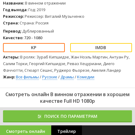
Название:
В винном отражении
Год выхода:
Год: 2019
Режиссер:
Режиссер: Виталий Музыченко
Страна:
Страна: Россия
Перевод:
Дублированный
Качество:
720 - 1080
Актеры:
В ролях: Зураб Кипшидзе, Жан Ноэль Мартин, Антуан Ру,
Салим Торки, Георгий Кипшидзе, Реваз Хецуриани, Диего
Фаччотти, Стюарт Сешнс, Руджеро Фьорезе, Амелия Ландер
Жанр:
Все фильмы
/
Русские
/
Драмы
/
Комедии
Смотреть онлайн В винном отражении в хорошем
качестве Full HD 1080p
ПОИСК ПО ПАРАМЕТРАМ
Смотреть онлайн
Трейлер