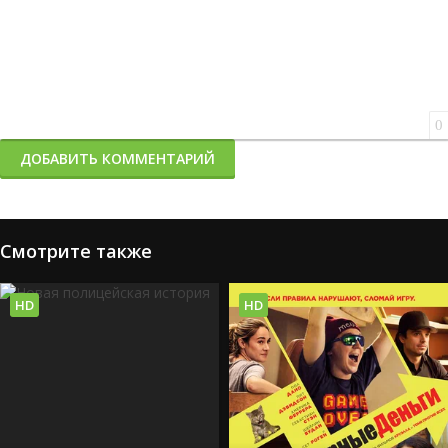
0
ДОБАВИТЬ КОММЕНТАРИЙ
Смотрите также
HD
HD