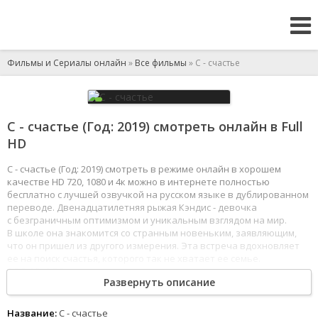
Фильмы и Сериалы онлайн
»
Все фильмы
» С - счастье
С - счастье (Год: 2019) смотреть онлайн в Full
HD
С - счастье (Год: 2019) смотреть в режиме онлайн в хорошем
качестве HD 720, 1080 и 4к можно в интернете полностью
бесплатно с лучшей озвучкой на русском языке в дублированном
переводе. Двенадцатилетняя рыжая Кэндис - девочка
с безграничным оптимизмом и уникальным взглядом на мир.
В школе она знакомится со странным новеньким, заявляющим,
что он пришел из другого измерения. Эта встреча вдохновляет
ее на поиск счастья, которого так не хватает ее семье.
1
2
3
4
5
6
7
8
Развернуть описание
Название:
С - счастье