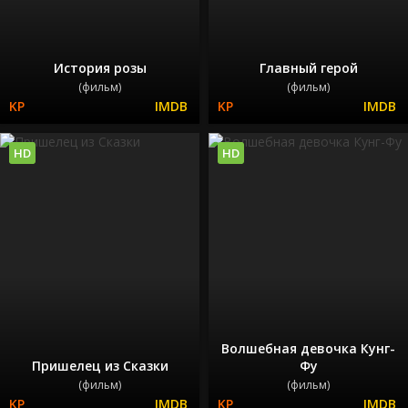
История розы
Главный герой
(фильм)
(фильм)
HD
HD
Волшебная девочка Кунг-
Пришелец из Сказки
Фу
(фильм)
(фильм)