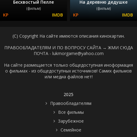
Бесхвостый Пелле
На деревню дедушке
(фильм)
(фильм)
(C) Copyright На сайте имеются описания кинокартин.
ПРАВООБЛАДАТЕЛЯМ И ПО ВОПРОСУ САЙТА →
ЖМИ СЮДА
ПОЧТА - lukmorgame@yahoo.com
На сайте размещается только общедоступная иноформация
о фильмах - из общедоступных источников! Самих фильмов
или медиа файлов нет!
2025
Правообладателям
Все фильмы
Зарубежное
Семейное