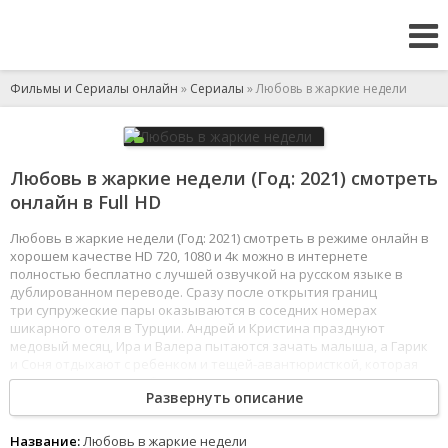
Фильмы и Сериалы онлайн
»
Сериалы
» Любовь в жаркие недели
Любовь в жаркие недели (Год: 2021) смотреть
онлайн в Full HD
Любовь в жаркие недели (Год: 2021) смотреть в режиме онлайн в
хорошем качестве HD 720, 1080 и 4к можно в интернете
полностью бесплатно с лучшей озвучкой на русском языке в
дублированном переводе. Сразу после открытия границ
три супружеские пары оказываются в соседних номерах
шикарного отеля в Турции. Андрей и Кристина празднуют
медовый месяц, Ира и Валера пытаются зачать малыша, а Гарик
и Соня отдыхают с ребенком и тещей-авантюристкой, которая
приносит немало проблем. В эти жаркие дни героев настигают
Развернуть описание
неожиданные приключения, семейные неурядицы
и неподдельное счастье.
1
2
3
4
5
6
7
8
Название:
Любовь в жаркие недели