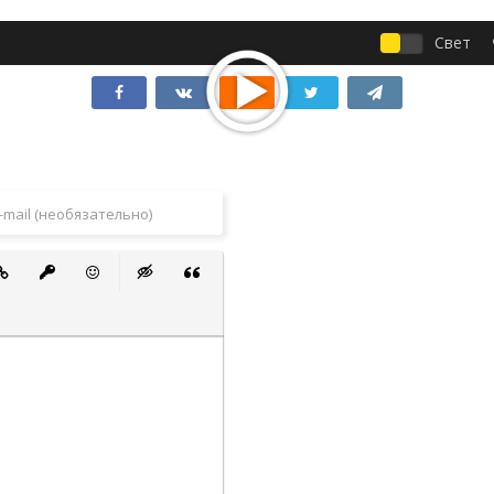
Свет
 список
ванный список
тавить ссылку
Вставить защищенную ссылку
Вставить смайлик
Вставка скрытого текста
Вставка цитаты