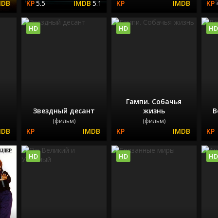
5.5
5.1
HD
HD
HD
Гампи. Собачья
Звездный десант
жизнь
В
(фильм)
(фильм)
HD
HD
HD