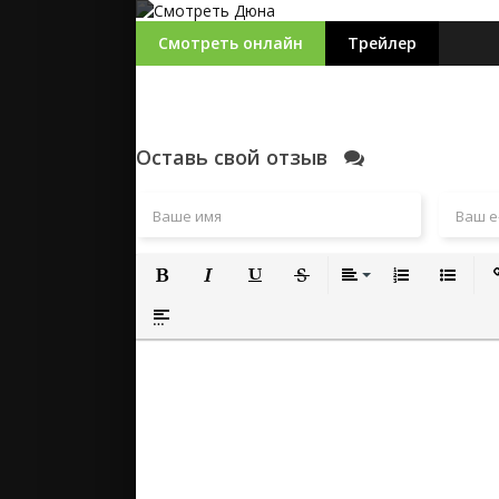
Смотреть онлайн
Трейлер
Оставь свой отзыв
Полужирный
Курсив
Подчеркнутый
Зачеркнутый
Выравнивание
Нумерованный
Маркиро
Вс
Вставка спойлера