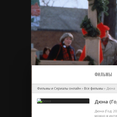
ФИЛЬМЫ
Фильмы и Сериалы онлайн
»
Все фильмы
» Дюна
Все
Дюна (Год
2024
Дюна (Год: 2
можно в инте