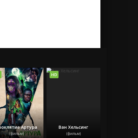
HD
роклятие Артура
Ван Хельсинг
(фильм)
(фильм)