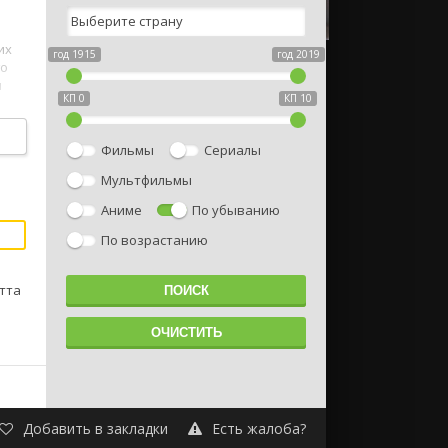
их
год 1915
год 2019
го
н
КП 0
КП 10
м.
Фильмы
Сериалы
Мультфильмы
Аниме
По убыванию
По возрастанию
тта
Добавить в закладки
Есть жалоба?