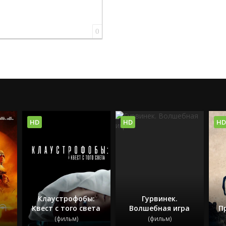
0
HD
HD
HD
Клаустрофобы:
Гурвинек.
Квест с того света
Волшебная игра
П
(фильм)
(фильм)