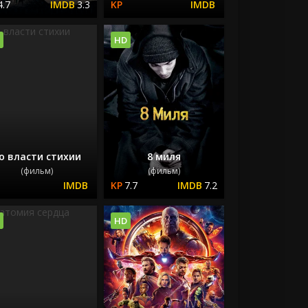
4.7
3.3
HD
о власти стихии
8 миля
(фильм)
(фильм)
7.7
7.2
HD