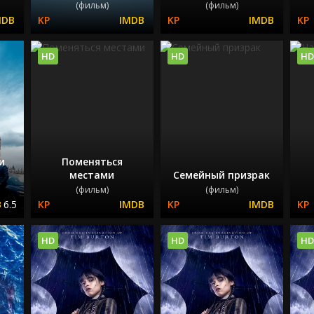
(фильм)
(фильм)
HD
HD
HD
и
Поменяться
местами
Семейный призрак
(фильм)
(фильм)
6.5
HD
HD
HD