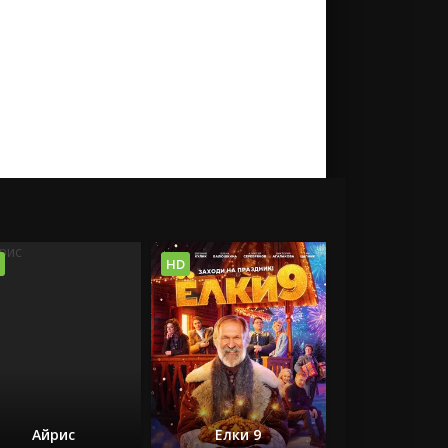
HD
Айрис
Елки 9