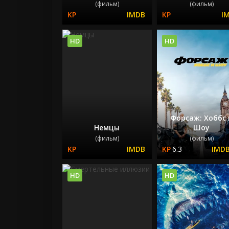
(фильм)
(фильм)
HD
HD
Форсаж: Хоббс 
Немцы
Шоу
(фильм)
(фильм)
6.3
HD
HD