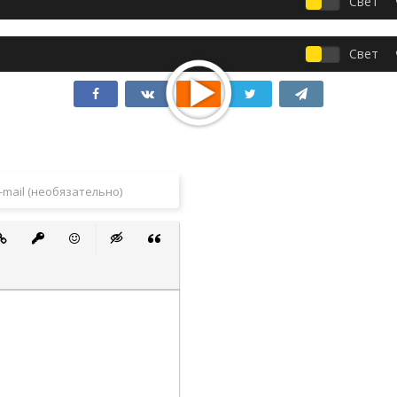
Свет
Свет
 список
ванный список
тавить ссылку
Вставить защищенную ссылку
Вставить смайлик
Вставка скрытого текста
Вставка цитаты