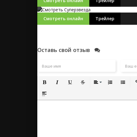
Смотреть онлайн
Трейлер
Смотреть онлайн
Трейлер
Оставь свой отзыв
Полужирный
Курсив
Подчеркнутый
Зачеркнутый
Выравнивание
Нумерованный
Маркиро
Вс
Вставка спойлера