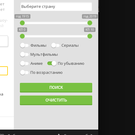
зет
ает
год 1915
год 2019
шоу-
ой
КП 0
КП 10
Фильмы
Сериалы
Мультфильмы
Аниме
По убыванию
По возрастанию
ра