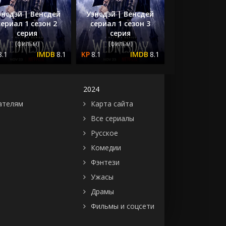
энсдэй | Венсдей
Уэнсдэй | Венсдей
сериал 1 сезон 2
сериал 1 сезон 3
серия
серия
(фильм)
(фильм)
8.1
8.1
8.1
8.1
2024
ателям
Карта сайта
Все сериалы
Русское
Комедии
Фэнтези
Ужасы
Драмы
Фильмы и соцсети