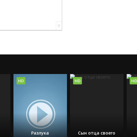
0
HD
HD
HD
Разлука
Сын отца своего