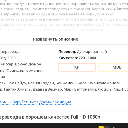
Детективы
2023
Семейные
ом переводе. Смелая и циничная тележурналистка Франс де Мер ле
Детские
2022
Спорт
ие точки планеты, хамит президенту на пресс-конференциях и блист
вечеринках. Внезапно одна ошибка меняет её бурную жизнь:
Драмы
2021
Триллеры
е хочет быть в центре внимания и тяготится славой. Но когда акула 
Комедии
Ужасы
ращает охоту, она сама становится лакомой добычей. Став королев
й нужно найти силы, чтобы вернуть свою прежнюю жизнь.
Русские
Фантастика
СССР
Фэнтези
Развернуть описание
ые
Зарубежные
уперзвезда
Перевод:
Дублированный
Фильмы из соцетей
Год: 2020
Качество:
720 - 1080
ежиссер: Брюно Дюмон
на: Франция, Германия,
гия
лях: Леа Сейду, Бланш Гарден, Бенжамин Бьоле, Эмануэле Ариоли,
, Гаэтан Амиэль, Джавад Земмар, Марк Беттинелли, Люсиль Рош, Ну
ильмы
/
Зарубежные
/
Драмы
/
Комедии
рзвезда в хорошем качестве Full HD 1080p