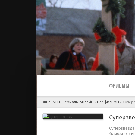
ФИЛЬМЫ
Фильмы и Сериалы онлайн
»
Все фильмы
» Супер
Все
Суперзвез
2024
Суперзвезда 
4к можно в и