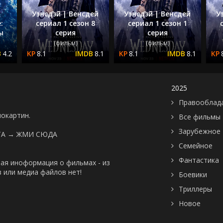
Уэнсдэй | Венсдей
Уэнсдэй | Венсдей
У
:
сериал 1 сезон 8
сериал 1 сезон 1
ы
серия
серия
(фильм)
(фильм)
4.2
8.1
8.1
8.1
8.1
2025
Правооблад
нокартин.
Все фильмы
Зарубежное
ТА →
ЖМИ СЮДА
Семейное
Фантастика
ая иноформация о фильмах - из
 или медиа файлов нет!
Боевики
Триллеры
Новое