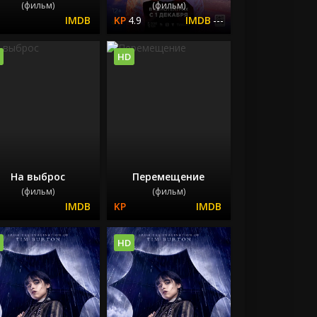
(фильм)
(фильм)
4.9
---
HD
На выброс
Перемещение
(фильм)
(фильм)
HD