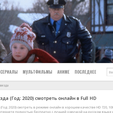
СЕРИАЛЫ
МУЛЬТФИЛЬМЫ
АНИМЕ
ПОСЛЕДНЕЕ
звезда
Все
Криминал
да (Год: 2020) смотреть онлайн в Full HD
Боевики
Мелодрамы
Военные
2024
Приключения
(Год: 2020) смотреть в режиме онлайн в хорошем качестве HD 720, 10
нтернете полностью бесплатно с лучшей озвучкой на русском языке 