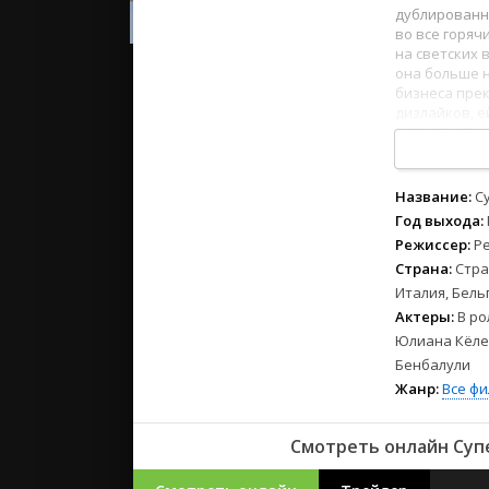
2023
дублированн
2022
во все горяч
на светских 
2021
она больше н
бизнеса прек
дизлайков, е
Русские
1
2
3
4
5
6
7
8
СССР
Зарубежн
Название:
С
Год выхода:
Режиссер:
Р
Страна:
Стра
Италия, Бель
Актеры:
В ро
Юлиана Кёлер
Бенбалули
Жанр:
Все ф
Смотреть онлайн Супе