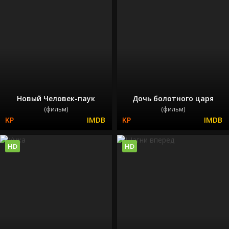
Новый Человек-паук
Дочь болотного царя
(фильм)
(фильм)
HD
HD