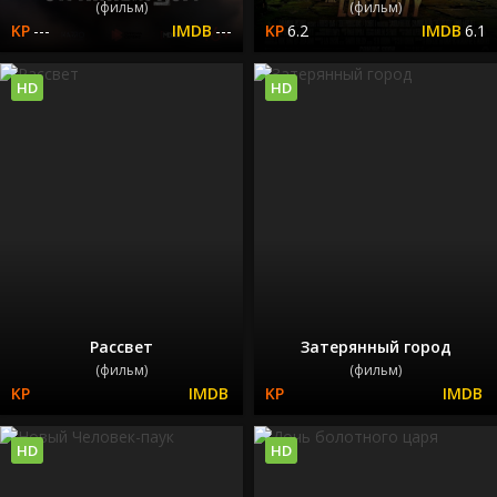
(фильм)
(фильм)
---
---
6.2
6.1
HD
HD
Рассвет
Затерянный город
(фильм)
(фильм)
HD
HD