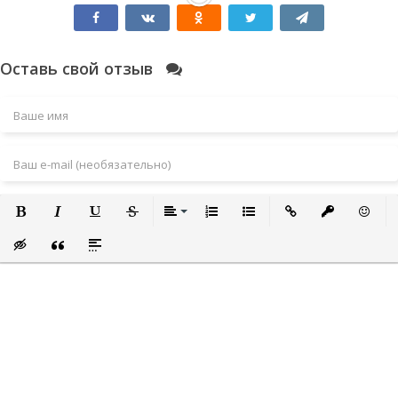
Оставь свой отзыв
Полужирный
Курсив
Подчеркнутый
Зачеркнутый
Выравнивание
Нумерованный список
Маркированный список
Вставить ссылку
Вставить за
Встави
Вставка скрытого текста
Вставка цитаты
Вставка спойлера