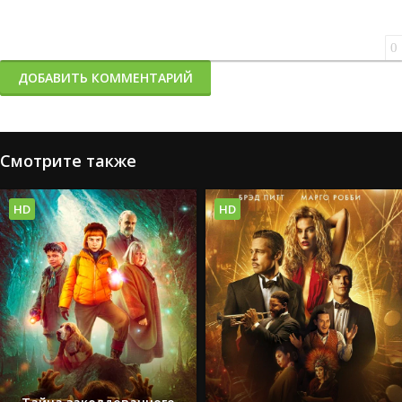
0
ДОБАВИТЬ КОММЕНТАРИЙ
Смотрите также
HD
HD