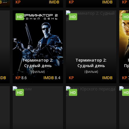
---
HD
HD
HD
Терминатор 2:
Терминатор 2:
Судный день
Судный день
П
(фильм)
(фильм)
8.6
8.4
HD
HD
HD