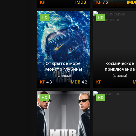
7.6
HD
HD
Открытое море:
Космическое
Монстр глубины
приключение
(фильм)
(фильм)
4.3
4.2
HD
HD