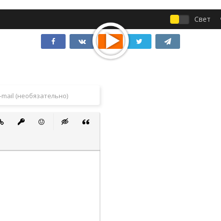
Свет
 список
ванный список
тавить ссылку
Вставить защищенную ссылку
Вставить смайлик
Вставка скрытого текста
Вставка цитаты