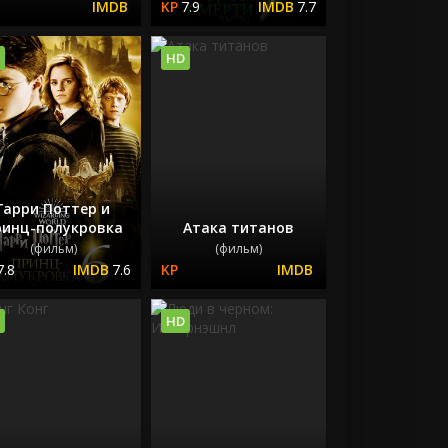
7.9
7.7
HD
Гарри Поттер и
ринц-полукровка
Атака титанов
(фильм)
(фильм)
7.8
7.6
HD