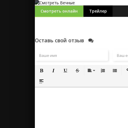
Смотреть онлайн
Трейлер
Оставь свой отзыв
Полужирный
Курсив
Подчеркнутый
Зачеркнутый
Выравнивание
Нумерованный
Маркиро
Вс
Вставка спойлера