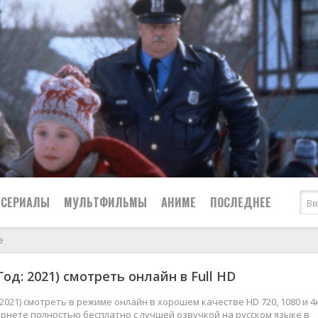
СЕРИАЛЫ
МУЛЬТФИЛЬМЫ
АНИМЕ
ПОСЛЕДНЕЕ
е
Все
Криминал
од: 2021) смотреть онлайн в Full HD
Боевики
Мелодрамы
Военные
2024
Приключения
 2021) смотреть в режиме онлайн в хорошем качестве HD 720, 1080 и 4
рнете полностью бесплатно с лучшей озвучкой на русском языке в