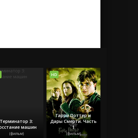
HD
Гарри Поттер и
Терминатор 3:
Дары Смерти. Часть
осстание машин
1
(фильм)
(фильм)