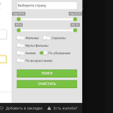
ю
.
год 1915
год 2019
КП 0
КП 10
Фильмы
Сериалы
я
Мультфильмы
Аниме
По убыванию
По возрастанию
Добавить в закладки
Есть жалоба?