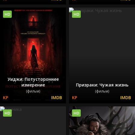
HD
HD
Уиджи: Потустороннее
измерение
Призраки: Чужая жизнь
(фильм)
(фильм)
HD
HD