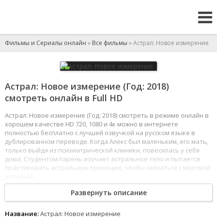
Фильмы и Сериалы онлайн
»
Все фильмы
» Астрал: Новое измерение
Астрал: Новое измерение (Год: 2018)
смотреть онлайн в Full HD
Астрал: Новое измерение (Год: 2018) смотреть в режиме онлайн в
хорошем качестве HD 720, 1080 и 4к можно в интернете
полностью бесплатно с лучшей озвучкой на русском языке в
дублированном переводе. Когда Алекс был маленьким, его мать,
только выйдя из психиатрической клиники, повесилась у себя
дома. Студентом парень изучает астральное тело и пытается
практиковать астральную проекцию, чтобы связаться с мёртвой
матерью.
1
2
3
4
5
6
7
8
Развернуть описание
Название:
Астрал: Новое измерение