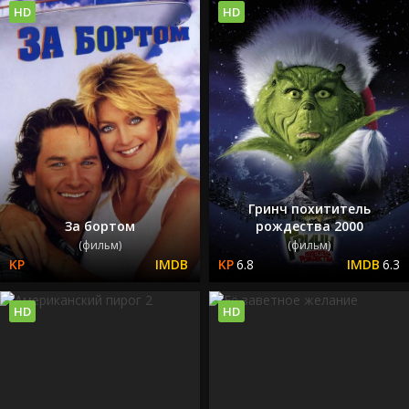
HD
HD
Гринч похититель
За бортом
рождества 2000
(фильм)
(фильм)
6.8
6.3
HD
HD