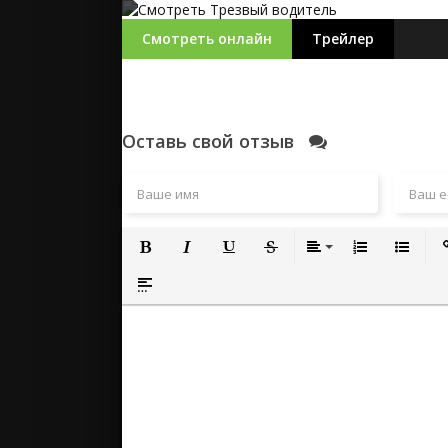
Смотреть онлайн
Трейлер
Оставь свой отзыв
Полужирный
Курсив
Подчеркнутый
Зачеркнутый
Выравнивание
Нумерованный
Маркиро
Вс
Вставка спойлера