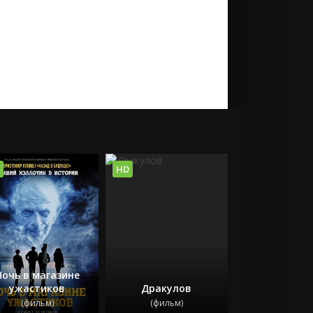
HD
Ночь в магазине
ужастиков
Дракулов
(фильм)
(фильм)