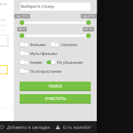
ет к
год 1915
год 2019
тся
шлой
КП 0
КП 10
 не
но и
Фильмы
Сериалы
Мультфильмы
Аниме
По убыванию
По возрастанию
Добавить в закладки
Есть жалоба?