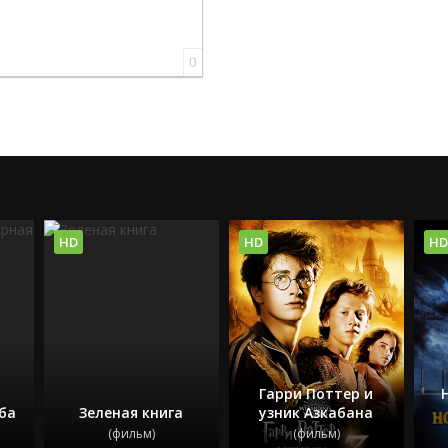
0
HD
HD
HD
Гарри Поттер и
ба
Зеленая книга
узник Азкабана
(фильм)
(фильм)