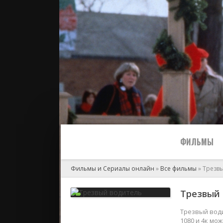
ФИЛЬМЫ
Фильмы и Сериалы онлайн
»
Все фильмы
» Трезв
Все
Трезвый 
2024
Трезвый води
1080 и 4к мо