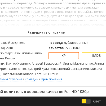
Детективы
2023
Семейные
лированном переводе. Молодой наивный провинциал Артём приезжа
Детские
2022
Спорт
ву в надежде на новую красивую жизнь, но для начала вынужден
 в нелёгком ночном труде «трезвого водителя». В первый же вечер,
Драмы
2021
Триллеры
чного клуба красавицу Кристину, Артём по недоразумению оказывае
Комедии
Ужасы
 в дорогом гостиничном номере. Совершенно не помня события про
на принимает парня за молодого миллионера, а тот, в свою очередь,
Русские
Фантастика
зочаровывать. С каждым свиданием Артём влюбляется все больше, 
СССР
Фэнтези
Развернуть описание
я из нелепых ситуаций становится всё сложнее.
ые
Зарубежные
резвый водитель
Перевод:
Дублированный
Фильмы из соцетей
Год: 2018
Качество:
720 - 1080
ежиссер: Резо Гигинеишвили
на: Россия
лях: Виктор Хориняк, Андрей Бурковский, Ирина Мартыненко, Янина
ирилл Симоненко, Дмитрий Куличков, Евгений Сангаджиев, Михаил
, Наталья Коляканова, Евгений Сытый
ильмы
/
Русские
/
Комедии
/
Приключения
 водитель в хорошем качестве Full HD 1080p
Свет