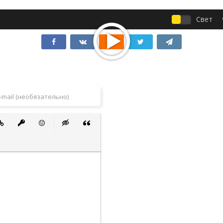
Свет
 список
ванный список
тавить ссылку
Вставить защищенную ссылку
Вставить смайлик
Вставка скрытого текста
Вставка цитаты