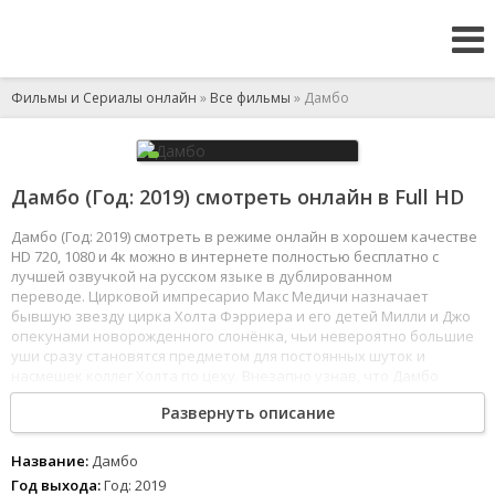
Фильмы и Сериалы онлайн
»
Все фильмы
» Дамбо
Дамбо (Год: 2019) смотреть онлайн в Full HD
Дамбо (Год: 2019) смотреть в режиме онлайн в хорошем качестве
HD 720, 1080 и 4к можно в интернете полностью бесплатно с
лучшей озвучкой на русском языке в дублированном
переводе. Цирковой импресарио Макс Медичи назначает
бывшую звезду цирка Холта Фэрриера и его детей Милли и Джо
опекунами новорожденного слонёнка, чьи невероятно большие
уши сразу становятся предметом для постоянных шуток и
насмешек коллег Холта по цеху. Внезапно узнав, что Дамбо
умеет летать, владелец цирка решает нажиться на необычных
Развернуть описание
способностях слонёнка. К делу подключается энергичный
предприниматель В.А.Вэндевер, который решает сделать из
малыша Дамбо главную звезду своего нового грандиозного
Название:
Дамбо
развлекательного предприятия «Сказочная страна».
Год выхода:
Год: 2019