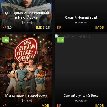
Один дома 2: Затерянный
в Нью-Йорке
Самый Новый год!
(фильм)
(фильм)
8.0
6.8
HD
HD
Мы купили птицеферму
Самый лучший босс
(фильм)
(фильм)