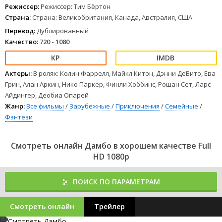
1
2
3
4
5
6
7
8
Режиссер:
Режиссер: Тим Бёртон
Страна:
Страна: Великобритания, Канада, Австралия, США
Перевод:
Дублированный
Качество:
720 - 1080
Актеры:
В ролях: Колин Фаррелл, Майкл Китон, Дэнни ДеВито, Ева
Грин, Алан Аркин, Нико Паркер, Финли Хоббинс, Рошан Сет, Ларс
Айдингер, Деобиа Опарей
Жанр:
Все фильмы
/
Зарубежные
/
Приключения
/
Семейные
/
Фэнтези
Смотреть онлайн Дамбо в хорошем качестве Full
HD 1080p
ПОИСК ПО ПАРАМЕТРАМ
Смотреть онлайн
Трейлер