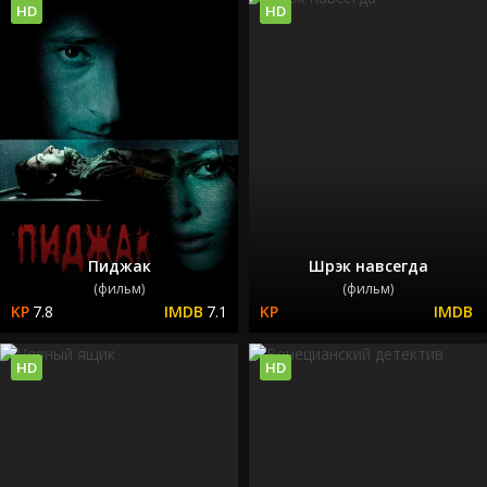
HD
HD
Пиджак
Шрэк навсегда
(фильм)
(фильм)
7.8
7.1
HD
HD