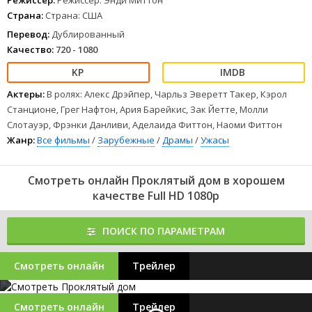
Режиссер:
Режиссер: Энди Миттон
Страна:
Страна: США
Перевод:
Дублированный
Качество:
720 - 1080
Актеры:
В ролях: Алекс Дрэйпер, Чарльз Эверетт Такер, Кэрол
Станционе, Грег Нафтон, Ария Барейкис, Зак Йетте, Молли
Слотауэр, Фрэнки Данливи, Аделаида Фиттон, Наоми Фиттон
Жанр:
Все фильмы
/
Зарубежные
/
Драмы
/
Ужасы
Смотреть онлайн Проклятый дом в хорошем
качестве Full HD 1080p
ПОИСК ПО ПАРАМЕТРАМ
Смотреть онлайн
Трейлер
Смотреть онлайн
Трейлер