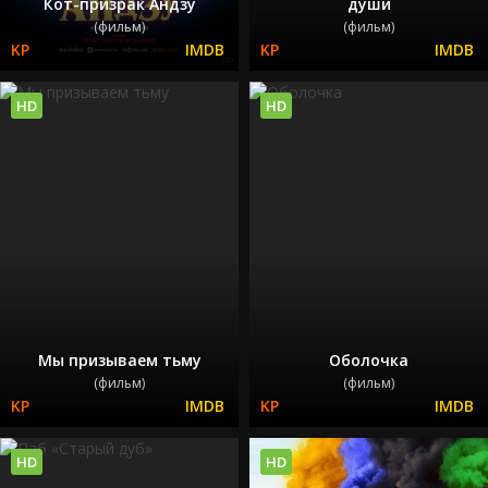
Кот-призрак Андзу
души
(фильм)
(фильм)
HD
HD
Мы призываем тьму
Оболочка
(фильм)
(фильм)
HD
HD