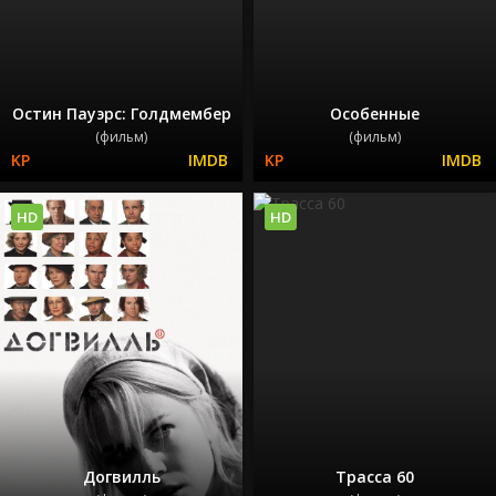
Остин Пауэрс: Голдмембер
Особенные
(фильм)
(фильм)
HD
HD
Догвилль
Трасса 60