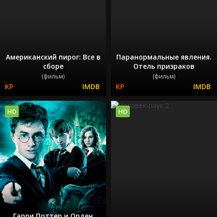
Американский пирог: Все в
Паранормальные явления.
сборе
Отель призраков
(фильм)
(фильм)
HD
HD
Гарри Поттер и Орден