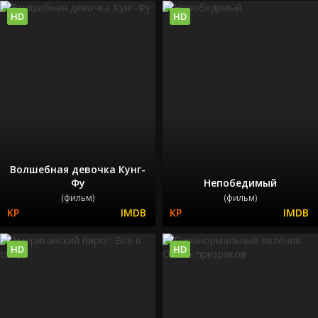
HD
HD
Волшебная девочка Кунг-
Фу
Непобедимый
(фильм)
(фильм)
HD
HD