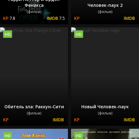
Феникса
Человек-паук 2
(фильм)
(фильм)
7.8
7.5
HD
HD
Обитель зла: Раккун-Сити
Новый Человек-паук
(фильм)
(фильм)
HD
HD