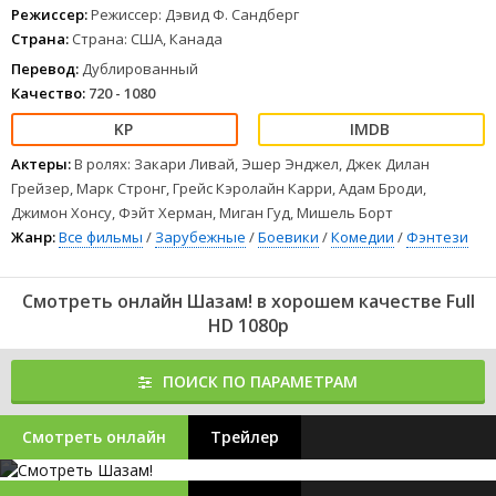
доктора Таддеуса Сиваны.
Режиссер:
Режиссер: Дэвид Ф. Сандберг
1
2
3
4
5
6
7
8
Страна:
Страна: США, Канада
Перевод:
Дублированный
Качество:
720 - 1080
Актеры:
В ролях: Закари Ливай, Эшер Энджел, Джек Дилан
Грейзер, Марк Стронг, Грейс Кэролайн Карри, Адам Броди,
Джимон Хонсу, Фэйт Херман, Миган Гуд, Мишель Борт
Жанр:
Все фильмы
/
Зарубежные
/
Боевики
/
Комедии
/
Фэнтези
Смотреть онлайн Шазам! в хорошем качестве Full
HD 1080p
ПОИСК ПО ПАРАМЕТРАМ
Смотреть онлайн
Трейлер