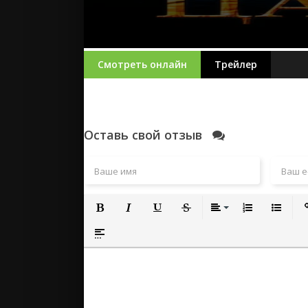
Смотреть онлайн
Трейлер
Оставь свой отзыв
Полужирный
Курсив
Подчеркнутый
Зачеркнутый
Выравнивание
Нумерованный
Маркиро
Вс
Вставка спойлера