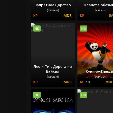
Запретное царство
Планета обезь
(фильм)
(фильм)
HD
HD
Лео и Тиг. Дорога на
Байкал
Кунг-фу Панд
(фильм)
(фильм)
7.8
HD
HD