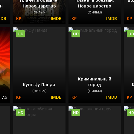
Планета обезьян:
Планета обезьян:
Во
ян
Новое царство
Новое царство
(фильм)
(фильм)
HD
HD
HD
Криминальный
а
Кунг-фу Панда
город
(фильм)
(фильм)
7.6
HD
HD
HD