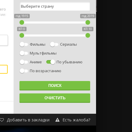
его
ие:
год 1915
год 2019
КП 0
КП 10
Фильмы
Сериалы
Мультфильмы
Аниме
По убыванию
По возрастанию
Добавить в закладки
Есть жалоба?