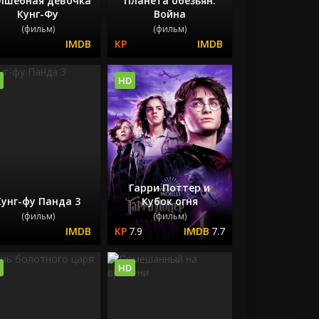
лшебная девочка
Планета обезьян:
Кунг-Фу
Война
(фильм)
(фильм)
HD
Гарри Поттер и
Кунг-фу Панда 3
Кубок огня
(фильм)
(фильм)
7.9
7.7
HD