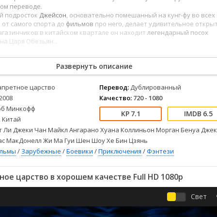
Детективы
2023
Семейные
ом переводе.
Детские
2022
Спорт
й подросток
Джейсон
, основательно помешанный на кунг-фу во всех 
 от самого спорта до
фильмов
про него, делает удивительное открыт
Драмы
2021
Триллеры
агазинчиков в китайском квартале он находит
легендарный посох
Комедии
Ужасы
на Царя Обезьян...
Русские
Фантастика
СССР
Фэнтези
Развернуть описание
ые
Зарубежные
апретное царство
Перевод:
Дублированный
Фильмы из соцетей
2008
Качество:
720 - 1080
об Минкофф
7.1
6.5
 Китай
 Ли Джеки Чан Майкл Ангарано Хуана Коллиньон Морган Бенуа Джек
ас МакДонелл Жи Ма Гуи Шен Шоу Хе Бин Цзянь
ильмы
/
Зарубежные
/
Боевики
/
Приключения
/
Фэнтези
ое царство в хорошем качестве Full HD 1080p
Свет