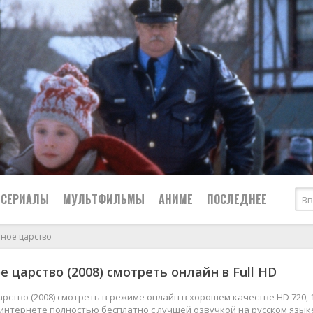
СЕРИАЛЫ
МУЛЬТФИЛЬМЫ
АНИМЕ
ПОСЛЕДНЕЕ
тное царство
Все
Криминал
е царство (2008) смотреть онлайн в Full HD
Боевики
Мелодрамы
Военные
2024
Приключения
рство (2008) смотреть в режиме онлайн в хорошем качестве HD 720, 
 интернете полностью бесплатно с лучшей озвучкой на русском язык