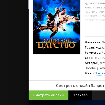
2023
дублированн
2022
Американски
проявлениях,
2021
в одном из м
великого вои
Русские
1
2
3
4
5
6
7
8
СССР
Зарубежн
Название:
З
Год выхода:
Режиссер:
Р
Страна:
США,
Актеры:
Джет
Пособец Том
Жанр:
Все ф
Смотреть онлайн Запретн
Смотреть онлайн
Трейлер