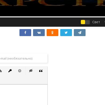
Свет
 список
ванный список
тавить ссылку
Вставить защищенную ссылку
Вставить смайлик
Вставка скрытого текста
Вставка цитаты