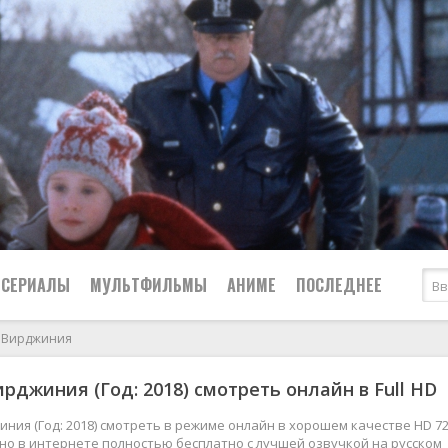
СЕРИАЛЫ
МУЛЬТФИЛЬМЫ
АНИМЕ
ПОСЛЕДНЕЕ
и Вирджиния
Все
Криминал
ирджиния (Год: 2018) смотреть онлайн в Full HD
Боевики
Мелодрамы
Военные
2024
Приключения
иния (Год: 2018) смотреть в режиме онлайн в хорошем качестве HD 72
жно в интернете полностью бесплатно с лучшей озвучкой на русском