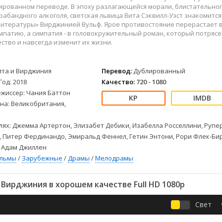
Детективы
2023
Семейные
ированном переводе. В эпоху разлагающейся морали, блистательно
Детские
2022
Спорт
рабандного алкоголя, светская львица Вита Сэквилл-Уэст знакомится
литературы» Вирджинией Вульф. Ярое противостояние перерастает 
Драмы
2021
Триллеры
патию, а симпатия - в головокружительный роман, который потрясе
Комедии
Ужасы
тво и навсегда изменит их жизни.
Русские
Фантастика
СССР
Фэнтези
ита и Вирджиния
Перевод:
Дублированный
ые
Зарубежные
Год: 2018
Качество:
720 - 1080
Фильмы из соцетей
ежиссер: Чания Баттон
на: Великобритания,
лях: Джемма Артертон, Элизабет Дебики, Изабелла Росселлини, Рупе
 Питер Фердинандо, Эмиральд Феннел, Гетин Энтони, Рори Флек-Бир
, Адам Джиллен
ильмы
/
Зарубежные
/
Драмы
/
Мелодрамы
Вирджиния в хорошем качестве Full HD 1080p
Свет