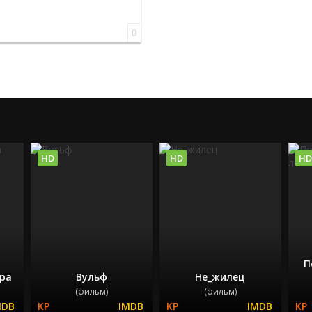
0
HD
HD
HD
П
ра
Вульф
Не_жилец
(фильм)
(фильм)