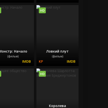
HD
Монстр: Начало
Ловкий плут
(фильм)
(фильм)
HD
Королева