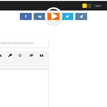
Свет
 список
ванный список
тавить ссылку
Вставить защищенную ссылку
Вставить смайлик
Вставка скрытого текста
Вставка цитаты