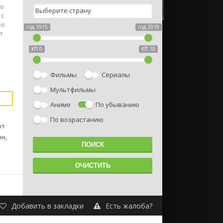
го
 с
во
год 1915
год 2019
т
КП 0
КП 10
Фильмы
Сериалы
Мультфильмы
Аниме
По убыванию
По возрастанию
рт
н,
Добавить в закладки
Есть жалоба?