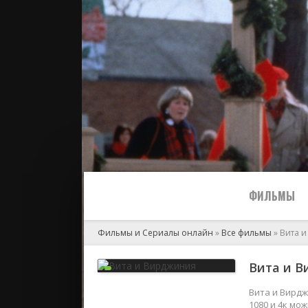
ФИЛЬМЫ
Фильмы и Сериалы онлайн
»
Все фильмы
» Вита 
Все
Вита и В
2024
Вита и Вирдж
1080 и 4к мо