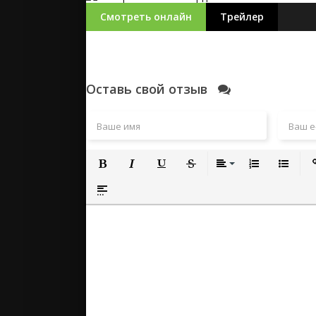
Смотреть онлайн
Трейлер
Оставь свой отзыв
Полужирный
Курсив
Подчеркнутый
Зачеркнутый
Выравнивание
Нумерованный
Маркиро
Вс
Вставка спойлера