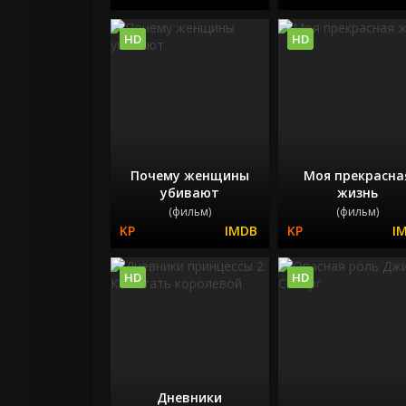
HD
HD
Почему женщины
Моя прекрасна
убивают
жизнь
(фильм)
(фильм)
HD
HD
Дневники