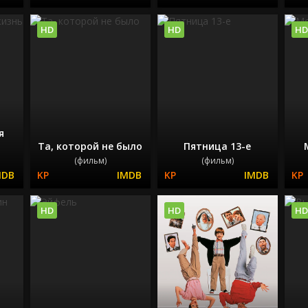
HD
HD
HD
я
Та, которой не было
Пятница 13-е
(фильм)
(фильм)
HD
HD
HD