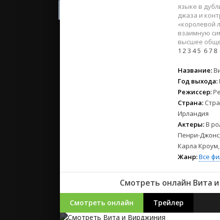
2023
языке в дубл
2022
джаза и конт
«королевой 
2021
взаимную сим
высшее общес
1
2
3
4
5
6
7
8
Русские
СССР
Название:
В
Зарубежн
Год выхода:
Режиссер:
Р
Страна:
Стра
Ирландия
Актеры:
В ро
Пенри-Джонс,
Карла Кроум
Жанр:
Все ф
Смотреть онлайн Вита и 
Смотреть онлайн
Трейлер