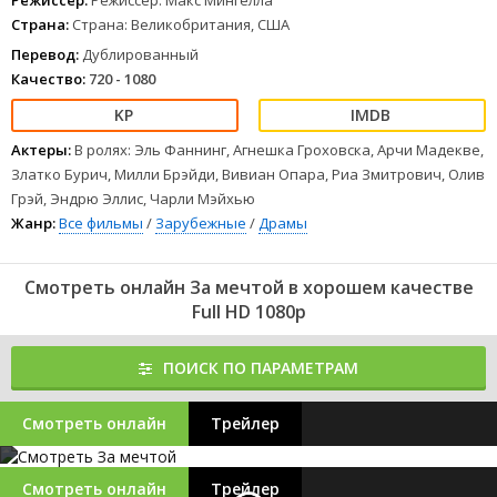
Режиссер:
Режиссер: Макс Мингелла
Страна:
Страна: Великобритания, США
Перевод:
Дублированный
Качество:
720 - 1080
Актеры:
В ролях: Эль Фаннинг, Агнешка Гроховска, Арчи Мадекве,
Златко Бурич, Милли Брэйди, Вивиан Опара, Риа Змитрович, Олив
Грэй, Эндрю Эллис, Чарли Мэйхью
Жанр:
Все фильмы
/
Зарубежные
/
Драмы
Смотреть онлайн За мечтой в хорошем качестве
Full HD 1080p
ПОИСК ПО ПАРАМЕТРАМ
Смотреть онлайн
Трейлер
Смотреть онлайн
Трейлер