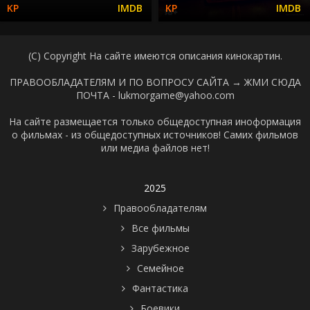
(C) Copyright На сайте имеются описания кинокартин.
ПРАВООБЛАДАТЕЛЯМ И ПО ВОПРОСУ САЙТА →
ЖМИ СЮДА
ПОЧТА - lukmorgame@yahoo.com
На сайте размещается только общедоступная иноформация
о фильмах - из общедоступных источников! Самих фильмов
или медиа файлов нет!
2025
Правообладателям
Все фильмы
Зарубежное
Семейное
Фантастика
Боевики