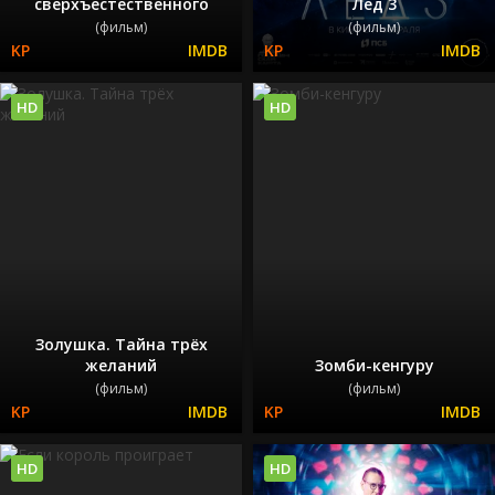
сверхъестественного
Лед 3
(фильм)
(фильм)
HD
HD
Золушка. Тайна трёх
желаний
Зомби-кенгуру
(фильм)
(фильм)
HD
HD