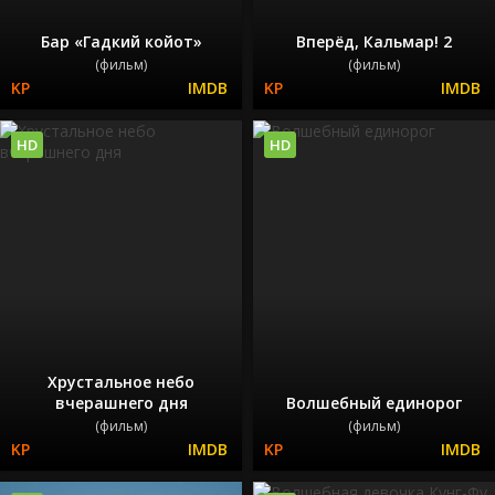
Бар «Гадкий койот»
Вперёд, Кальмар! 2
(фильм)
(фильм)
HD
HD
Хрустальное небо
вчерашнего дня
Волшебный единорог
(фильм)
(фильм)