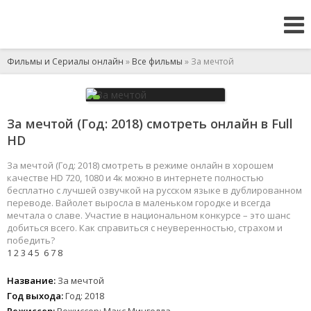
Фильмы и Сериалы онлайн
»
Все фильмы
» За мечтой
За мечтой (Год: 2018) смотреть онлайн в Full
HD
За мечтой (Год: 2018) смотреть в режиме онлайн в хорошем
качестве HD 720, 1080 и 4к можно в интернете полностью
бесплатно с лучшей озвучкой на русском языке в дублированном
переводе. Вайолет выросла в маленьком городке и всегда
мечтала о славе. Участие в национальном конкурсе – это шанс
добиться всего. Как справиться с неуверенностью, страхом и
победить?
1
2
3
4
5
6
7
8
Название:
За мечтой
Год выхода:
Год: 2018