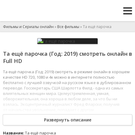
Фильмы и Сериалы онлайн
»
Все фильмы
» Та ещё парочка
Та ещё парочка (Год: 2019) смотреть онлайн в
Full HD
Та ещё парочка (Год: 2019) смотреть в режиме онлайн в хорошем
качестве HD 720, 1080 и 4к можно в интернете полностью
бесплатно с лучшей озвучкой на русском языке в дублированном
переводе. Госсекретарь США Шарлотта Филд - одна из самых
влиятельных женщин мира. Целеустремленная, умная,
обворожительная, она хороша в любом деле, за что бы ни
взялась. Эксцентричный журналист Фред Фларски, получив
от начальства увольнение, попадает с другом
на благотворительную вечеринку, где выступает любимая
Развернуть описание
группа его детства Boyz II Men. И там парень встречает другую
обсессию детских лет - Шарлотту. А та внезапно решает нанять
Фреда в качестве спичрайтера для своей зарубежной поездки,
Название:
Та ещё парочка