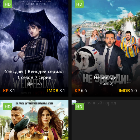
HD
HD
Уэнсдэй | Венсдей сериал
1 сезон 7 серия
Не звезди!
(фильм)
(фильм)
8.1
8.1
6.6
5.0
HD
HD