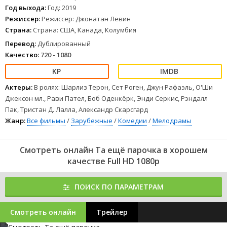
в которой она собирается продвигать новую экологическую
Год выхода:
Год: 2019
программу.
Режиссер:
Режиссер: Джонатан Левин
1
2
3
4
5
6
7
8
Страна:
Страна: США, Канада, Колумбия
Перевод:
Дублированный
Качество:
720 - 1080
Актеры:
В ролях: Шарлиз Терон, Сет Роген, Джун Рафаэль, О'Ши
Джексон мл., Рави Пател, Боб Оденкёрк, Энди Серкис, Рэндалл
Пак, Тристан Д. Лалла, Александр Скарсгард
Жанр:
Все фильмы
/
Зарубежные
/
Комедии
/
Мелодрамы
Смотреть онлайн Та ещё парочка в хорошем
качестве Full HD 1080p
ПОИСК ПО ПАРАМЕТРАМ
Смотреть онлайн
Трейлер