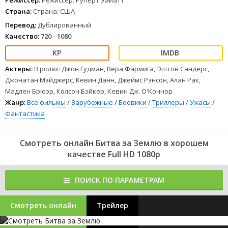
Режиссер:
Режиссер: Руперт Уайатт
Страна:
Страна: США
Перевод:
Дублированный
Качество:
720 - 1080
Актеры:
В ролях: Джон Гудман, Вера Фармига, Эштон Сандерс,
Джонатан Мэйджерс, Кевин Данн, Джеймс Рэнсон, Алан Рак,
Мадлен Брюэр, Колсон Бэйкер, Кевин Дж. О'Коннор
Жанр:
Все фильмы
/
Зарубежные
/
Боевики
/
Триллеры
/
Ужасы
/
Фантастика
Смотреть онлайн Битва за Землю в хорошем
качестве Full HD 1080p
ПОИСК ПО ПАРАМЕТРАМ
Смотреть онлайн
Трейлер