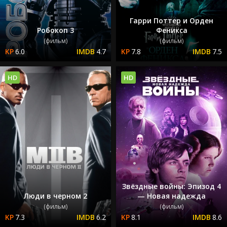
Гарри Поттер и Орден
Робокоп 3
Феникса
(фильм)
(фильм)
6.0
4.7
7.8
7.5
HD
HD
Звёздные войны: Эпизод 4
Люди в черном 2
— Новая надежда
(фильм)
(фильм)
7.3
6.2
8.1
8.6