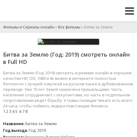
Фильмы и Сериалы онлайн
»
Все фильмы
» Битва за Землю
Битва за Землю (Год: 2019) смотреть онлайн
в Full HD
Битва за Землю (Год: 2019) смотреть в режиме онлайн в хорошем
качестве HD 720, 1080 и 4к можно в интернете полностью
бесплатно с лучшей озвучкой на русском языке в дублированном
переводе. Уже 10 лет Земля захвачена пришельцами. Часть
населения сотрудничает с оккупантами, но часть в подпольном
сопротивлении ведет борьбу. У главы полиции Чикаго есть всего
24 часа, чтобы поймать лидера повстанцев Феникса.
1
2
3
4
5
6
7
8
Название:
Битва за Землю
Год выхода:
Год: 2019