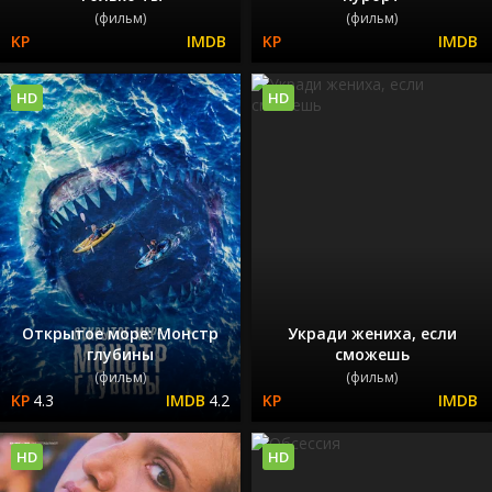
(фильм)
(фильм)
HD
HD
Открытое море: Монстр
Укради жениха, если
глубины
сможешь
(фильм)
(фильм)
4.3
4.2
HD
HD