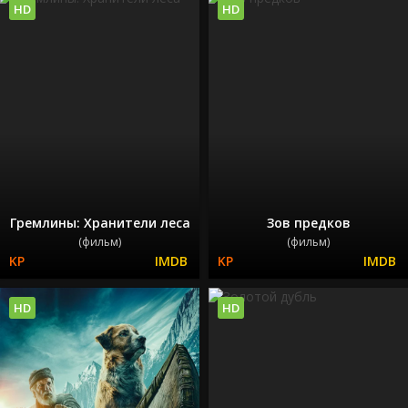
HD
HD
Гремлины: Хранители леса
Зов предков
(фильм)
(фильм)
HD
HD