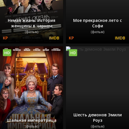
Немая жизнь: История
Мое прекрасное лето с
женщины в черном
Софи
(фильм)
(фильм)
HD
HD
Шесть демонов Эмили
Шальная императрица
Роуз
(фильм)
(фильм)