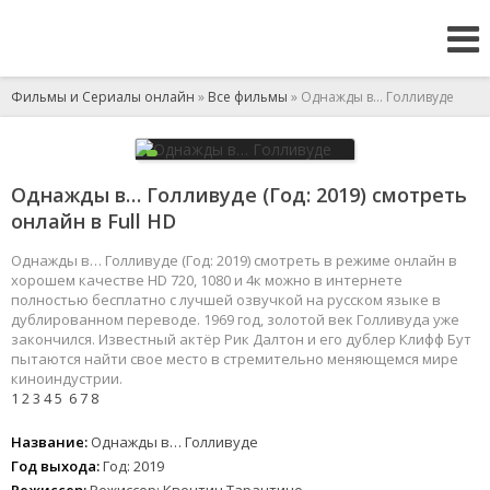
Фильмы и Сериалы онлайн
»
Все фильмы
» Однажды в… Голливуде
Однажды в… Голливуде (Год: 2019) смотреть
онлайн в Full HD
Однажды в… Голливуде (Год: 2019) смотреть в режиме онлайн в
хорошем качестве HD 720, 1080 и 4к можно в интернете
полностью бесплатно с лучшей озвучкой на русском языке в
дублированном переводе. 1969 год, золотой век Голливуда уже
закончился. Известный актёр Рик Далтон и его дублер Клифф Бут
пытаются найти свое место в стремительно меняющемся мире
киноиндустрии.
1
2
3
4
5
6
7
8
Название:
Однажды в… Голливуде
Год выхода:
Год: 2019