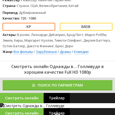
Режиссер:
Режиссер: Квентин Тарантино
Страна:
Страна: США, Великобритания, Китай
Перевод:
Дублированный
Качество:
720 - 1080
Актеры:
В ролях: Леонардо ДиКаприо, Брэд Питт, Марго Робби,
Эмиль Хирш, Маргарет Куолли, Тимоти Олифант, Джулия Баттерз,
Остин Батлер, Дакота Фаннинг, Брюс Дерн
Жанр:
Все фильмы
/
Зарубежные
/
Драмы
/
Комедии
Смотреть онлайн Однажды в… Голливуде в
хорошем качестве Full HD 1080p
ПОИСК ПО ПАРАМЕТРАМ
Смотреть онлайн
Трейлер
Смотреть онлайн
Трейлер