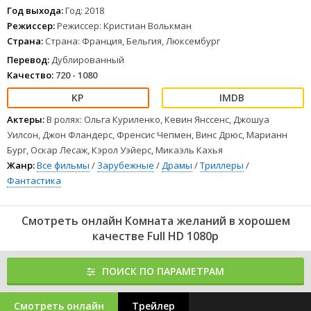
1
2
3
4
5
6
7
8
Год выхода:
Год: 2018
Режиссер:
Режиссер: Кристиан Волькман
Страна:
Страна: Франция, Бельгия, Люксембург
Перевод:
Дублированный
Качество:
720 - 1080
Актеры:
В ролях: Ольга Куриленко, Кевин Янссенс, Джошуа
Уилсон, Джон Фландерс, Френсис Чепмен, Винс Дрюс, Марианн
Бург, Оскар Лесаж, Кэрол Уэйерс, Микаэль Кахья
Жанр:
Все фильмы
/
Зарубежные
/
Драмы
/
Триллеры
/
Фантастика
Смотреть онлайн Комната желаний в хорошем
качестве Full HD 1080p
ПОИСК ПО ПАРАМЕТРАМ
Смотреть онлайн
Трейлер