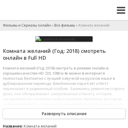
Фильмы и Сериалы онлайн
»
Все фильмы
» Комната желаний
Комната желаний (Год: 2018) смотреть
онлайн в Full HD
Комната желаний (Год: 2018) смотреть в режиме онлайн в
хорошем качестве HD 720, 1080 и 4к можно в интернете
полностью бесплатно с лучшей озвучкой на русском языке в
дублированном переводе. Влюбленная пара Кэйт и Мэтт
переезжает в уединенный особняк. Занимаясь ремонтом старого
дома, они обнаруживают замурованную комнату, которая,
как выясняется, исполняет любые желания. Миллионы долларов,
подлинник Ван Гога, самые роскошные наряды и украшения - что
бы супруги ни захотели, моментально материализуется.
Развернуть описание
Наигравшись вдоволь, Кэйт осмеливается пожелать себе
долгожданного ребенка, даже не подозревая, к каким
последствиям это может привести.
Название:
Комната желаний