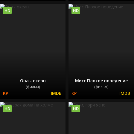
HD
HD
Она - океан
Мисс Плохое поведение
(фильм)
(фильм)
HD
HD