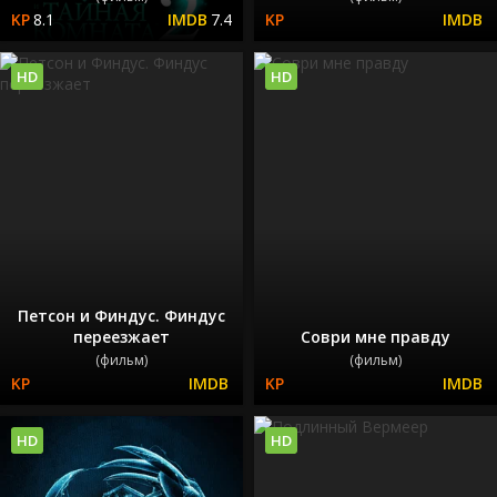
8.1
7.4
HD
HD
Петсон и Финдус. Финдус
переезжает
Соври мне правду
(фильм)
(фильм)
HD
HD