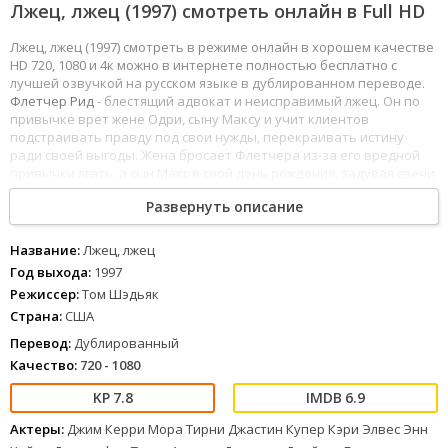
Лжец, лжец (1997) смотреть онлайн в Full HD
Лжец, лжец (1997) смотреть в режиме онлайн в хорошем качестве
HD 720, 1080 и 4к можно в интернете полностью бесплатно с
лучшей озвучкой на русском языке в дублированном переводе.
Флетчер Рид
- блестящий адвокат и неисправимый лжец. Он по
привычке врет жене Одри, сыну Максу и учит клиентов
подстраивать правду под свои нужды, перекраивать истину
ради своей выгоды. Жена бросает Флетчера из-за его вредной
привычки лгать, а сын Макс в свой день рождения, задувая свечи
на торте, загадывает только одно желание: «Хочу, чтоб мой
Развернуть описание
любимый папочка перестал постоянно врать».
Желание
сбывается, и неожиданно для Флетчера Рида язык, который
всегда был его рабочим инструментом, превращается в его
Название:
Лжец, лжец
главного врага. Флетчер начинает говорить обидную правду
Год выхода:
1997
своему начальнику и клиентам. Эта правдивость может стоить
Режиссер:
Том Шэдьяк
адвокату
работы! Но самое страшное ждет правдивого поневоле
Страна:
США
Флетчера в зале суда, когда будет слушаться дело о разводе его
клиента. Без вранья он не сможет выиграть! Да, этот день своей
Перевод:
Дублированный
жизни Флетчер Рид не забудет никогда...
Качество:
720 - 1080
1
2
3
4
5
6
7
8
7.8
6.9
Актеры:
Джим Керри Мора Тирни Джастин Купер Кэри Элвес Энн