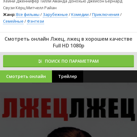
Хейни Дженнифер Тилли Аманда Донохью Джейсон Бернард
Свузи Кёрц Митчелл Райан
Жанр:
Все фильмы
/
Зарубежные
/
Комедии
/
Приключения
/
Семейные
/
Фэнтези
Смотреть онлайн Лжец, лжец в хорошем качестве
Full HD 1080p
ПОИСК ПО ПАРАМЕТРАМ
Смотреть онлайн
Трейлер