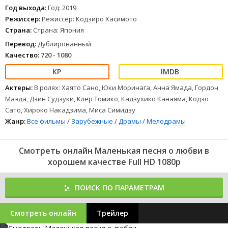
Год выхода:
Год: 2019
Режиссер:
Режиссер: Кодзиро Хасимото
Страна:
Страна: Япония
Перевод:
Дублированный
Качество:
720 - 1080
Актеры:
В ролях: Хаято Сано, Юки Моринага, Анна Ямада, Гордон
Маэда, Дзин Судзуки, Клер Томико, Кадзухико Канаяма, Кодзо
Сато, Хироко Накадзима, Миса Симидзу
Жанр:
Все фильмы
/
Зарубежные
/
Драмы
/
Мелодрамы
Смотреть онлайн Маленькая песня о любви в
хорошем качестве Full HD 1080p
ПОИСК ПО ПАРАМЕТРАМ
Смотреть онлайн
Трейлер