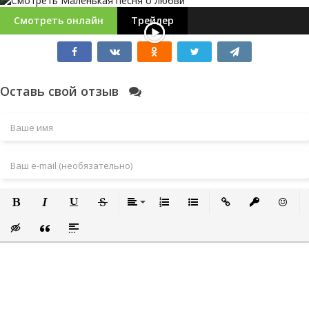
Смотреть онлайн
Трейлер
Оставь свой отзыв
Полужирный
Курсив
Подчеркнутый
Зачеркнутый
Выравнивание
Нумерованный список
Маркированный список
Вставить ссылку
Вставить за
Встави
Вставка скрытого текста
Вставка цитаты
Вставка спойлера