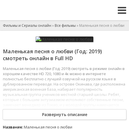
Фильмы и Сериалы онлайн
»
Все фильмы
» Маленькая песня о любви
Маленькая песня о любви (Год: 2019)
смотреть онлайн в Full HD
Маленькая песня о любви (Год: 2019) смотреть в режиме онлайн в
хорошем качестве HD 720, 1080 и 4к можно в интернете
полностью бесплатно с лучшей озвучкой на русском языке в
дублированном переводе. На острове Окинава, где расположена
американская военная база, набирает популярность
музыкальная группа учеников местной старшей школы. Ребят,
которые с большим энтузиазмом исполняют собственные песни,
замечает менеджер из Токио, и у молодой группы намечается
большой дебют. Внезапно происходит трагедия, преодолеть
Развернуть описание
которую ребятам поможет неожиданно появившаяся
американская девушка.
1
2
3
4
5
6
7
8
Название:
Маленькая песня о любви