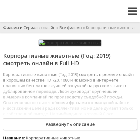
Фильмы и Сериалы онлайн
»
Все фильмы
» Корпоративные животные
Корпоративные животные (Год: 2019)
смотреть онлайн в Full HD
Корпоративные животные (Год: 2019) смотреть в режиме онлайн
в хорошем качестве HD 720, 1080 и 4к можно в интернете
полностью бесплатно с лучшей озвучкой на русском языке в
дублированном переводе. Люси руководит крупнейшей
в Америке компанией по производству съедобной посуды.
Она непрерывно сыпет общими фразами о командной работе
и достижении целей ради коллектива, но на деле думает только
о собственной выгоде. На тимбилдинге, который Люси
организовывает для работников, происходит несчастный
Развернуть описание
случай - команда спускается в подземные пещеры, но выход
заваливает вместе с кинувшимся наутёк инструктором. Настало
время для каждого сотрудника узнать истинное лицо коллег,
Название:
Корпоративные животные