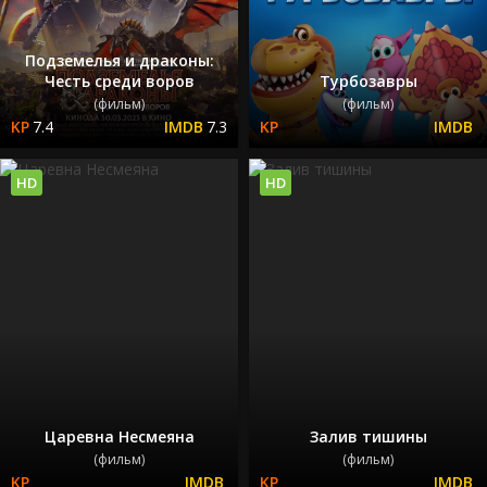
Подземелья и драконы:
Честь среди воров
Турбозавры
(фильм)
(фильм)
7.4
7.3
HD
HD
Царевна Несмеяна
Залив тишины
(фильм)
(фильм)