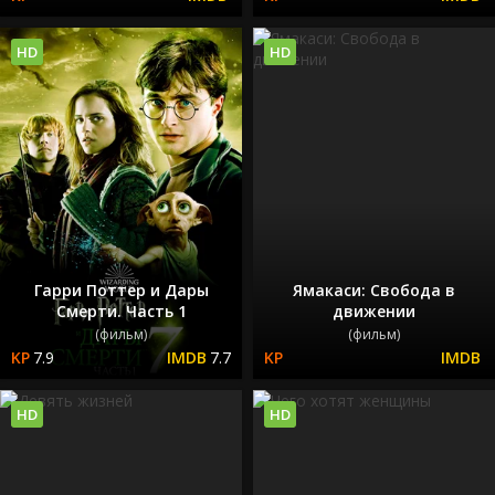
HD
HD
Гарри Поттер и Дары
Ямакаси: Свобода в
Смерти. Часть 1
движении
(фильм)
(фильм)
7.9
7.7
HD
HD