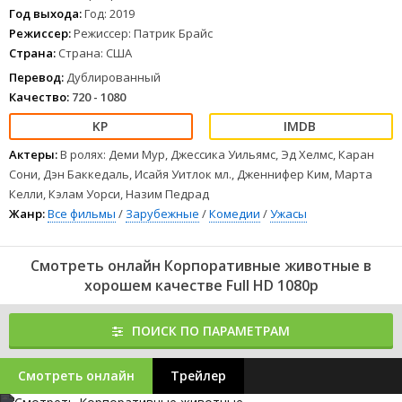
начальницы и научиться настоящей работе в команде.
Год выхода:
Год: 2019
1
2
3
4
5
6
7
8
Режиссер:
Режиссер: Патрик Брайс
Страна:
Страна: США
Перевод:
Дублированный
Качество:
720 - 1080
Актеры:
В ролях: Деми Мур, Джессика Уильямс, Эд Хелмс, Каран
Сони, Дэн Баккедаль, Исайя Уитлок мл., Дженнифер Ким, Марта
Келли, Кэлам Уорси, Назим Педрад
Жанр:
Все фильмы
/
Зарубежные
/
Комедии
/
Ужасы
Смотреть онлайн Корпоративные животные в
хорошем качестве Full HD 1080p
ПОИСК ПО ПАРАМЕТРАМ
Смотреть онлайн
Трейлер