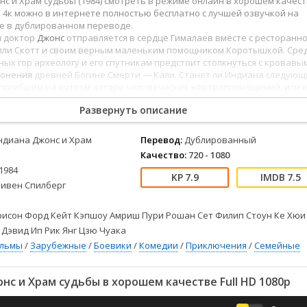
с и Храм судьбы (1984) смотреть в режиме онлайн в хорошем качес
Детективы
2023
Семейные
 и 4к можно в интернете полностью бесплатно с лучшей озвучкой на
Детские
2022
Спорт
ке в дублированном переводе.
Драмы
2021
Триллеры
 доктор
Джонс
отправляется в сердце Гималаев вместе с ресторанн
лли Скотт и своим верным маленьким помощником Коротышкой. Сре
Комедии
Ужасы
ых гор археологу и его спутникам предстоит столкнуться с кровавы
Русские
Фантастика
лонения
древней Богине Смерти — Кали. Станет ли Индиана следую
 погибшим на жутком алтаре человеческих жертвоприношений, или е
СССР
Фэнтези
удастся
вырваться
из цепких лап страха и разобраться со злодеями?
ые
Зарубежные
Развернуть описание
Фильмы из соцетей
ндиана Джонс и Храм
Перевод:
Дублированный
Качество:
720 - 1080
1984
7.9
7.5
тивен Спилберг
рисон Форд Кейт Кэпшоу Амриш Пури Рошан Сет Филип Стоун Ке Хюи
 Дэвид Ип Рик Янг Цзю Чуака
ильмы
/
Зарубежные
/
Боевики
/
Комедии
/
Приключения
/
Семейные
с и Храм судьбы в хорошем качестве Full HD 1080p