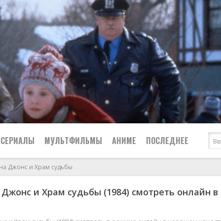
СЕРИАЛЫ
МУЛЬТФИЛЬМЫ
АНИМЕ
ПОСЛЕДНЕЕ
на Джонс и Храм судьбы
Все
Криминал
Джонс и Храм судьбы (1984) смотреть онлайн в
Боевики
Мелодрамы
Военные
2024
Приключения