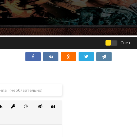
Свет
 список
ванный список
тавить ссылку
Вставить защищенную ссылку
Вставить смайлик
Вставка скрытого текста
Вставка цитаты