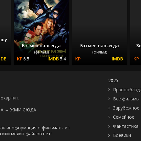
ашу
Бэтмен навсегда
Бэтмен навсегда
З
(фильм)
(фильм)
6.5
5.4
2025
Правооблад
нокартин.
Все фильмы
Зарубежное
ТА →
ЖМИ СЮДА
Семейное
Фантастика
ая иноформация о фильмах - из
 или медиа файлов нет!
Боевики