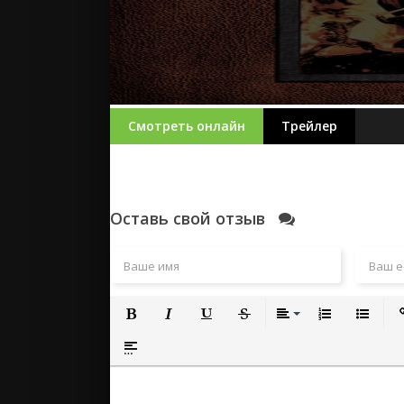
Смотреть онлайн
Трейлер
Оставь свой отзыв
Полужирный
Курсив
Подчеркнутый
Зачеркнутый
Выравнивание
Нумерованный
Маркиро
Вс
Вставка спойлера