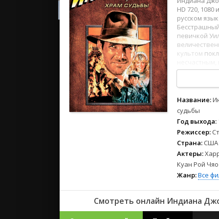
Индиана Джон
2023
HD 720, 1080
2022
русском язы
2021
Бесстрашный
певичкой Уи
величественн
Русские
культом
пок
несчастным,
СССР
как всегда, 
Зарубежн
1
2
3
4
5
6
7
8
Название:
И
судьбы
Год выхода:
Режиссер:
С
Страна:
США
Актеры:
Хар
Куан Рой Чяо
Жанр:
Все ф
Смотреть онлайн Индиана Джон