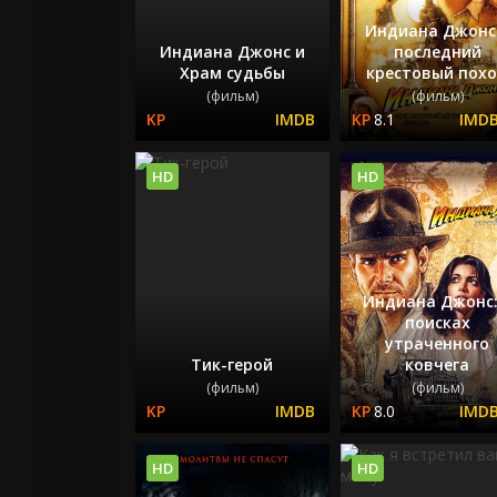
Индиана Джонс
Индиана Джонс и
последний
Храм судьбы
крестовый пох
(фильм)
(фильм)
8.1
HD
HD
Индиана Джонс:
поисках
утраченного
Тик-герой
ковчега
(фильм)
(фильм)
8.0
HD
HD