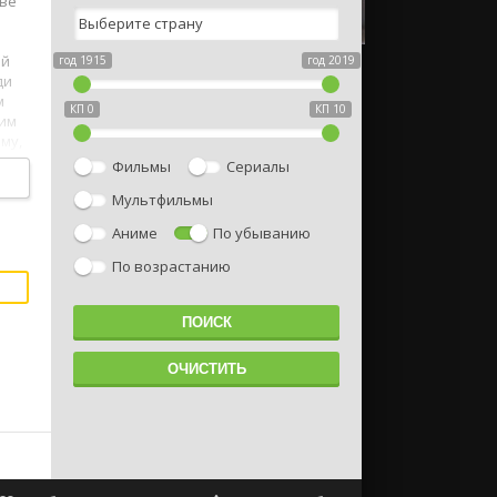
тве
ой
год 1915
год 2019
ди
м
КП 0
КП 10
щим
му,
Фильмы
Сериалы
Мультфильмы
Аниме
По убыванию
По возрастанию