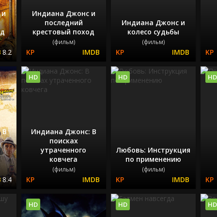
 и
Индиана Джонс и
последний
Индиана Джонс и
од
крестовый поход
колесо судьбы
(фильм)
(фильм)
8.2
HD
HD
HD
 В
Индиана Джонс: В
поисках
утраченного
Любовь: Инструкция
ковчега
по применению
(фильм)
(фильм)
8.4
HD
HD
HD