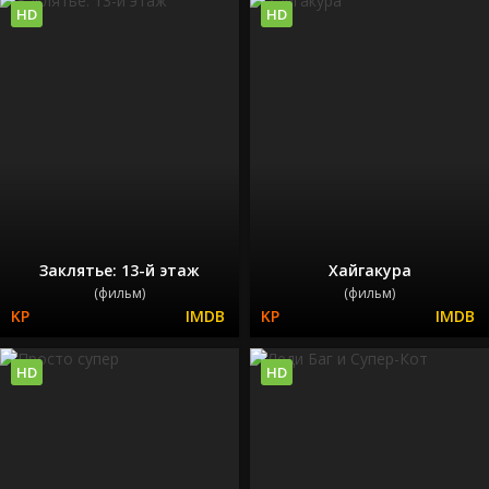
HD
HD
Заклятье: 13-й этаж
Хайгакура
(фильм)
(фильм)
HD
HD