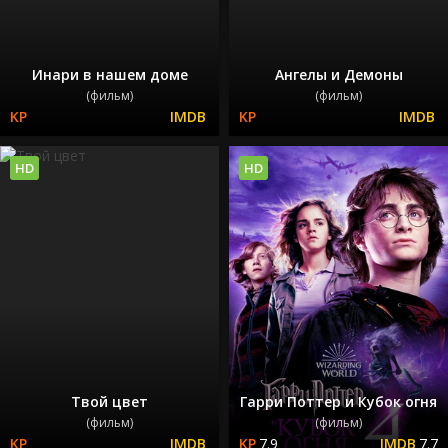
Инари в нашем доме
Ангелы и Демоны
(фильм)
(фильм)
HD
HD
Твой цвет
Гарри Поттер и Кубок огня
(фильм)
(фильм)
7.9
7.7