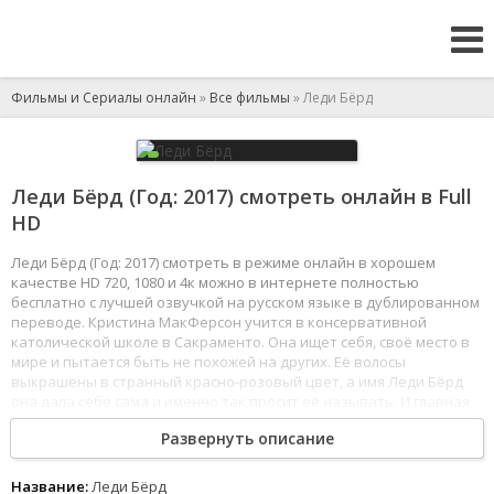
Фильмы и Сериалы онлайн
»
Все фильмы
» Леди Бёрд
Леди Бёрд (Год: 2017) смотреть онлайн в Full
HD
Леди Бёрд (Год: 2017) смотреть в режиме онлайн в хорошем
качестве HD 720, 1080 и 4к можно в интернете полностью
бесплатно с лучшей озвучкой на русском языке в дублированном
переводе. Кристина МакФерсон учится в консервативной
католической школе в Сакраменто. Она ищет себя, своё место в
мире и пытается быть не похожей на других. Её волосы
выкрашены в странный красно-розовый цвет, а имя Леди Бёрд
она дала себе сама и именно так просит её называть. И главная
её мечта - вырваться из этого провинциального захолустья и
Развернуть описание
поехать учиться в Нью-Йорк.
1
2
3
4
5
6
7
8
Название:
Леди Бёрд