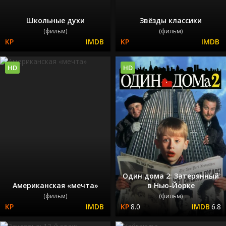
Школьные духи
Звёзды классики
(фильм)
(фильм)
HD
HD
Один дома 2: Затерянный
Американская «мечта»
в Нью-Йорке
(фильм)
(фильм)
8.0
6.8