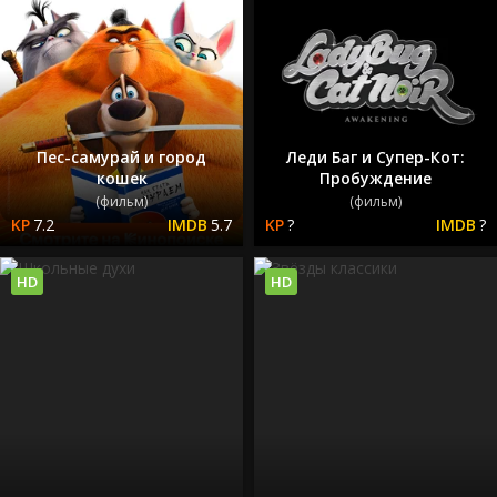
Пес-самурай и город
Леди Баг и Супер-Кот:
кошек
Пробуждение
(фильм)
(фильм)
7.2
5.7
?
?
HD
HD