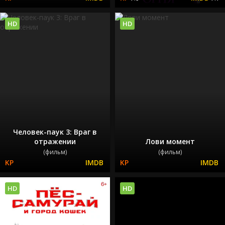
HD
HD
Человек-паук 3: Враг в
отражении
Лови момент
(фильм)
(фильм)
HD
HD