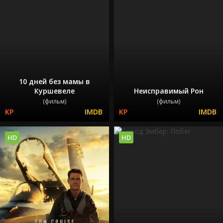
10 дней без мамы в
Куршевеле
Неисправимый Рон
(фильм)
(фильм)
HD
HD