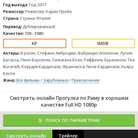
1
2
3
4
5
6
7
8
Год выхода:
Год: 2017
Режиссер:
Режиссер: Карин Пройа
Страна:
Страна: Италия
Перевод:
Дублированный
Качество:
720 - 1080
Актеры:
В ролях: Стефано Амброджи, Фабрицио Аполлони, Лучия
Батасса, Пино Борселли, Сильвана Бози, Раффаэль Буранелли, Tea
Buranelli, Клаудия Кардинале, Франческа Люче Кардинале, Кьяра
Конти
Жанр:
Все фильмы
/
Зарубежные
/
Приключения
Смотреть онлайн Прогулка по Риму в хорошем
качестве Full HD 1080p
ПОИСК ПО ПАРАМЕТРАМ
Смотреть онлайн
Трейлер