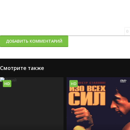
0
ДОБАВИТЬ КОММЕНТАРИЙ
Смотрите также
HD
HD