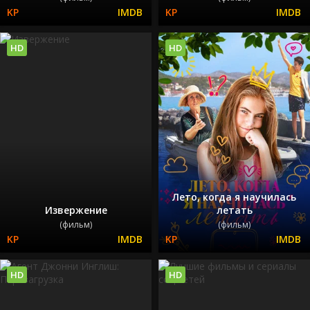
HD
HD
Лето, когда я научилась
Извержение
летать
(фильм)
(фильм)
HD
HD