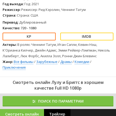
простым заданием Бриггса.
Год выхода:
Год: 2021
1
2
3
4
5
6
7
8
Режиссер:
Режиссер: Рид Кэролин, Ченнинг Татум
Страна:
Страна: США
Перевод:
Дублированный
Качество:
720 - 1080
Актеры:
В ролях: Ченнинг Татум, Итан Сапли, Кевин Нэш,
К'Орианка Килчер, Джейн Адамс, Эмми Рейвер-Лэмпман, Николь
Лалиберт, Люк Форбс, Акилла Золл, Ронни Джин Блевинс
Жанр:
Все фильмы
/
Зарубежные
/
Драмы
/
Комедии
/
Приключения
Смотреть онлайн Лулу и Бриггс в хорошем
качестве Full HD 1080p
ПОИСК ПО ПАРАМЕТРАМ
Смотреть онлайн
Трейлер