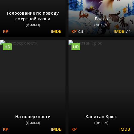
Голосование по поводу
смертной казни
Балто
(фильм)
(фильм)
8.3
7.1
HD
HD
На поверхности
Капитан Крюк
(фильм)
(фильм)