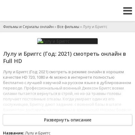
Фильмы и Сериалы онлайн
»
Все фильмы
» Лулу и Бриггс
Лулу и Бриггс (Год: 2021) смотреть онлайн в
Full HD
Лулу и Бриггс (Год: 2021) смотреть в режиме онлайн в хорошем
качестве HD 720, 1080 и 4к можно в интернете полностью
бесплатно с лучшей озвучкой на русском языке в дублированном
переводе. Профессиональный военный Джексон Бриггс всеми
силами пытается вернуться в строй, но из-за травмы головы
получает постоянные отказы. Когда умирает один из его
сослуживцев, Бриггсу дают задание: с военной базы в штате
Вашингтон доставить на похороны в аризонский Ногалес боевую
подругу почившего - нервную бельгийскую овчарку Лулу с целым
Развернуть описание
спектром посттравматических расстройств. Поскольку собака
боится летать, сделать это придётся на машине
по Тихоокеанскому побережью, и эта поездка будет не самым
Название:
Лулу и Бриггс