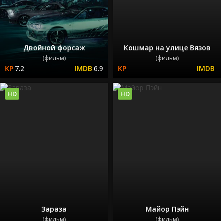
Двойной форсаж
Кошмар на улице Вязов
(фильм)
(фильм)
7.2
6.9
HD
HD
Зараза
Майор Пэйн
(фильм)
(фильм)