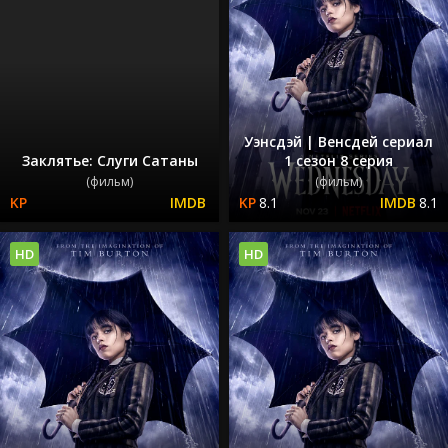
Уэнсдэй | Венсдей сериал
Заклятье: Слуги Сатаны
1 сезон 8 серия
(фильм)
(фильм)
8.1
8.1
HD
HD