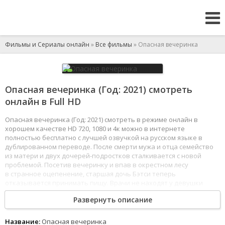
Фильмы и Сериалы онлайн
»
Все фильмы
» Опасная вечеринка
Опасная вечеринка (Год: 2021) смотреть
онлайн в Full HD
Опасная вечеринка (Год: 2021) смотреть в режиме онлайн в
хорошем качестве HD 720, 1080 и 4к можно в интернете
полностью бесплатно с лучшей озвучкой на русском языке в
дублированном переводе. После смерти мужа и отца семейство
из матери и двух дочерей-подростков сталкивается с новой
проблемой. Посетив вечеринку и впав в окрестном лесу
в странное оцепенение, старшая дочь Бэтси теперь
отказывается принимать пищу. Врачи не находят у девушки
никаких отклонений, и она не теряет в весе, но теперь считает,
Развернуть описание
что на неё возложена некая высшая миссия.
1
2
3
4
5
6
7
8
Название:
Опасная вечеринка